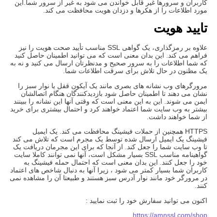
کاربران و سرورها غیر قابل خواندن می شود به غیر از سرور شما.این
مورد اطلاعات را از هکرها و دزدان هویت محافظت می کند.
تایید هویت
علاوه بر رمزگذاری، یک گواهی SSL مناسب تأیید صحت هویت را نیز
فراهم می کند. این بدان معنی است که می توانید اطمینان حاصل کنید
که شما اطلاعات را به سرور صحیح و مدنظرتان ارسال می کنید و نه به
یک مظنون در حال تلاش برای سرقت اطلاعات شما.
مرورگرهای وب نشانه های بصری مانند یک آیکون قفل یا نوار سبز را
نشان می دهند تا اطمینان حاصل شود بازدیدکنندگان هنگام اتصالشان
ایمن می شوند. این به این معنی است که وقتی آنها این نشانه را ببینند
بیشتر به وب سایت شما اعتماد خواهند کرد و احتمال بیشتری برای خرید
از شما خواهند داشت.
HTTPS همچنین از حملات فیشینگ محافظت می کند. یک ایمیل
فیشینگ یک ایمیل ارسال شده توسط یک مجرم است که تلاش می کند
تا وب سایت شما را جعل کند. از آنجا که برای این مجرمان دریافت یک
گواهینامه مناسب SSL بسیار مشکل است، آنها نمی توانند کاملا سایت
خود را جعل کنند. این بدان معنی است که احتمال حمله فیشینگ به
کاربران شما بسیار کمتر می شود ، زیرا آنها به دنبال شاخص های اعتماد
در مرورگر خود مانند نوار آدرس سبز هستند و طبیعتا آن را مشاهده نمی
کنند.
اکنون می توانید سفارش خود را ثبت نمایید :
https://amnssl.com/shop