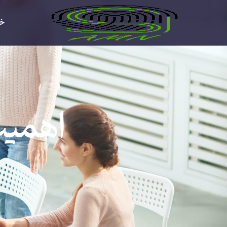
خا
اهمیت 