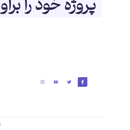
پروژه خود را برآو
برای تغییر این متن بر روی دکمه ویرایش کلیک کنید. لورم
متن ساختگی با تولید سادگی نامفهوم از صنعت چاپ و با 
از طراحان گرافیک است.
کپی رایت © 2025 کلیه حقوق مادی و معنوی این سایت متعلق به
ش