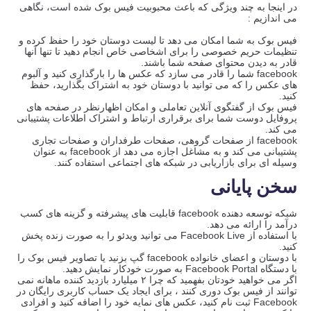
در اینجا به چند ویژگی که باعث محبوبیت فیس بوک شده است، نگاهی
می اندازیم :
فیس بوک به شما امکان می دهد تا لیست دوستان خود را حفظ کرده و
تنظیمات حریم خصوصی را برای اشخاصی خاص انجام دهید تا تنها آنها
قادر به دیدن محتوای صفحه شما باشند.
facebook شما را قادر می سازد که عکس ها را بارگذاری کنید و آلبوم
های عکس را که می توانید با دوستان خود به اشتراک بگذارید، حفظ
کنید.
فیس بوک از گفتگوی آنلاین تعاملی و امکان اظهارنظر در صفحه های
پروفایل دوست شما برای برقراری ارتباط و اشتراک اطلاعات پشتیبانی
می کند.
facebook از صفحات گروهی، صفحات طرفداران و صفحات تجاری
پشتیبانی می کند و به مشاغل اجازه می دهد از facebook
به عنوان
وسیله ای برای بازاریابی در شبکه های اجتماعی استفاده کنند.
سخن پایانی
شبکه توسعه دهنده facebook قابلیت های پیشرفته و گزینه های کسب
درآمد را ارائه می دهد.
با استفاده از Facebook Live می توانید ویدئو را به صورت زنده پخش
کنید.
با دوستان و اعضای خانواده facebook گپ بزنید یا تصاویر فیس بوک را
با دستگاه Facebook Portal به صورت خودکار نمایش دهید.
اگر می خواهید خودتان بفهمید که چرا ۲ میلیارد بازدید کننده ماهانه نمی
توانند از فیس بوک دوری کنند ، برای ایجاد یک حساب کاربری رایگان در
Facebook ثبت نام کنید، عکس های نمایه خود را اضافه کنید و افرادی