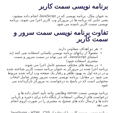
برنامه نویسی سمت کاربر
به عنوان مثال، برنامه نویسی که در JavaScript انجام داده میشود،
یعنی جایی که برنامه ها در مرورگر وب کاربر اجرا می شوند، برنامه
نویسی سمت کاربر نامیده می شود.
تفاوت برنامه نویسی سمت سرور و
سمت کاربر
هر دو اهداف متفاوتی دارند.
معمولاً از زبانهای برنامه نویسی یکسانی استفاده نمی کنند (به
استثنای JavaScript، که می تواند در سمت سرور و سمت
مشتری استفاده شود)
در محیط های مختلف سیستم عامل اجرا می شوند.
برنامه اجرا شده در مرورگر به عنوان برنامه سمت کاربر شناخته شده
و در درجه اول به بهبود ظاهر و رفتار یک صفحه وب ارائه شده مربوط
می شود. در مقابل، برنامه نویسی سمت سرور بیشتر شامل انتخاب
محتوایی است که در پاسخ به درخواست به مرورگر بازگردانده می
شود.
برنامه نویسی سمت server وظایفی مانند تأیید اعتبار داده ها و
درخواست های ارسالی، استفاده از پایگاه داده برای ذخیره و بازیابی
داده ها و ارسال داده های صحیح به مشتری را در صورت لزوم انجام
می دهد.
برنامه نویسی سمت کاربر با استفاده از HTML، CSS و JavaScript