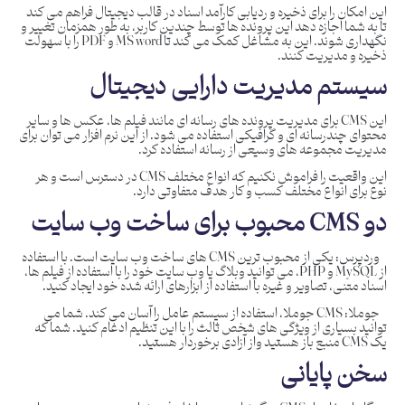
این امکان را برای ذخیره و ردیابی کارآمد اسناد در قالب دیجیتال فراهم می کند
تا به شما اجازه دهد این پرونده ها توسط چندین کاربر، به طور همزمان تغییر و
نگهداری شوند. این به مشاغل کمک می کند تا MS word و PDF را با سهولت
ذخیره و مدیریت کنند.
سیستم مدیریت دارایی دیجیتال
این CMS برای مدیریت پرونده های رسانه ای مانند فیلم ها، عکس ها و سایر
محتوای چندرسانه ای و گرافیکی استفاده می شود. از این نرم افزار می توان برای
مدیریت مجموعه های وسیعی از رسانه استفاده کرد.
این واقعیت را فراموش نکنیم که انواع مختلف CMS در دسترس است و هر
نوع برای انواع مختلف کسب و کار هدف متفاوتی دارد.
دو CMS محبوب برای ساخت وب سایت
وردپرس:
یکی از محبوب ترین CMS های ساخت وب سایت است. با استفاده
از MySQL و PHP، می توانید وبلاگ یا وب سایت خود را با استفاده از فیلم ها،
اسناد متنی، تصاویر و غیره با استفاده از ابزارهای ارائه شده خود ایجاد کنید.
جوملا:
CMS جوملا، استفاده از سیستم عامل را آسان می کند. شما می
توانید بسیاری از ویژگی های شخص ثالث را با این تنظیم ادغام کنید. شما که
یک CMS منبع باز هستید واز آزادی برخوردار هستید.
سخن پایا
نی