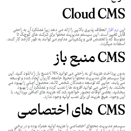
Cloud CMS
این
نرم افزار
انعطاف پذیری بالایی را ارائه می دهد زیرا عملکرد آن به راحتی
قابل تغییر است. این سیستم مدیریت محتوا برای شرکت های کوچک تا
متوسط ​​که با تخصص فنی و پشتیبانی مداوم می توانند به طور کارآمد کار کنند،
استفاده میگردد.
CMS
منبع باز
بدون پرداخت هزینه ای به راحتی می توانید CMS منبع باز را دانلود کنید. این
نوع سیستم های مدیریت محتوا با محیط جامعه کاربران ایجاد شده و توسعه
می یابند، جایی که توسعه دهندگان شخص ثالث، محصول اصلی را بهبود می
بخشند. به راحتی می توانید افزونه ها را نصب کرده و عملکرد آن را بهبود
ببخشید. بعضی اوقات مجبور خواهید شد که هزینه های اضافی بپردازید، با
این وجود، هیچ هزینه ای برای نصب اولیه وجود ندارد.
CMS
های
اختصاصی
سیستم مدیریت محتوای اختصاصی با هزینه اولیه همراه بوده و در برخی
موارد، بابت پشتیبانی کاربر و به روزرسانی ها، سالانه هزینه هایی در نظر گرفته