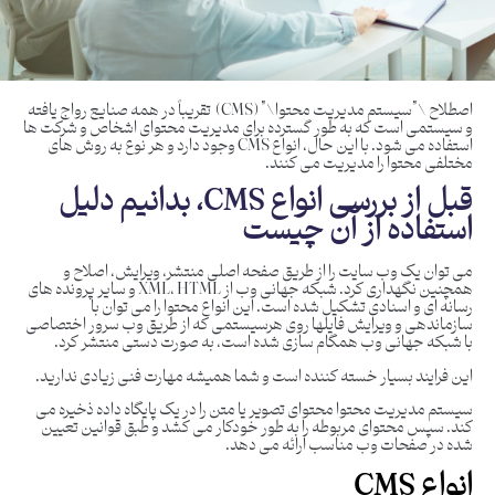
اصطلاح \”سیستم مدیریت محتوا\” (CMS) تقریباً در همه صنایع رواج یافته
و سیستمی است که به طور گسترده برای مدیریت محتوای اشخاص و شرکت ها
استفاده می شود. با این حال، انواع CMS وجود دارد و هر نوع به روش های
مختلفی محتوا را مدیریت می کنند.
قبل از بررسی انواع
CMS
، بدانیم دلیل
استفاده از آن چیست
می توان یک وب سایت را از طریق صفحه اصلی منتشر، ویرایش، اصلاح و
همچنین نگهداری کرد. شبکه جهانی وب از XML، HTML و سایر پرونده های
رسانه ای و اسنادی تشکیل شده است. این انواع محتوا را می توان با
سازماندهی و ویرایش فایلها روی هرسیستمی که از طریق وب سرور اختصاصی
با شبکه جهانی وب همگام سازی شده است، به صورت دستی منتشر کرد.
این فرایند بسیار خسته کننده است و شما همیشه مهارت فنی زیادی ندارید.
سیستم مدیریت محتوا محتوای تصویر یا متن را در یک پایگاه داده ذخیره می
کند. سپس محتوای مربوطه را به طور خودکار می کشد و طبق قوانین تعیین
شده در صفحات وب مناسب ارائه می دهد.
انواع
CMS