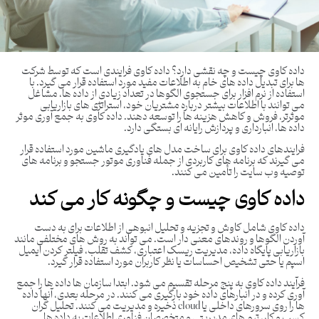
داده کاوی چیست و چه نقشی دارد؟ داده کاوی فرایندی است که توسط شرکت
ها برای تبدیل داده های خام به اطلاعات مفید مورد استفاده قرار می گیرد. با
استفاده از نرم افزار برای جستجوی الگوها در تعداد زیادی از داده ها، مشاغل
می توانند با اطلاعات بیشتر درباره مشتریان خود، استراتژی های بازاریابی
موثرتر، فروش و کاهش هزینه ها را توسعه دهند. داده کاوی به جمع آوری موثر
داده ها، انبارداری و پردازش رایانه ای بستگی دارد.
فرایندهای داده کاوی برای ساخت مدل های یادگیری ماشین مورد استفاده قرار
می گیرند که برنامه های کاربردی از جمله فناوری موتور جستجو و برنامه های
توصیه وب سایت را تأمین می کنند.
داده کاوی چیست و چگونه کار می کند
داده کاوی شامل کاوش و تجزیه و تحلیل انبوهی از اطلاعات برای به دست
آوردن الگوها و روندهای معنی دار است. می تواند به روش های مختلفی مانند
بازاریابی پایگاه داده، مدیریت ریسک اعتباری، کشف تقلب، فیلتر کردن ایمیل
اسپم یا حتی تشخیص احساسات یا نظر کاربران مورد استفاده قرار گیرد.
فرآیند داده کاوی به پنج مرحله تقسیم می شود. ابتدا سازمان ها داده ها را جمع
آوری کرده و در انبارهای داده خود بارگیری می کنند. در مرحله بعدی، آنها داده
ها را روی سرورهای داخلی یا cloud ذخیره و مدیریت می کنند. تحلیل گران
کسب و کار، تیم های مدیریتی و متخصصان فناوری اطلاعات به داده ها