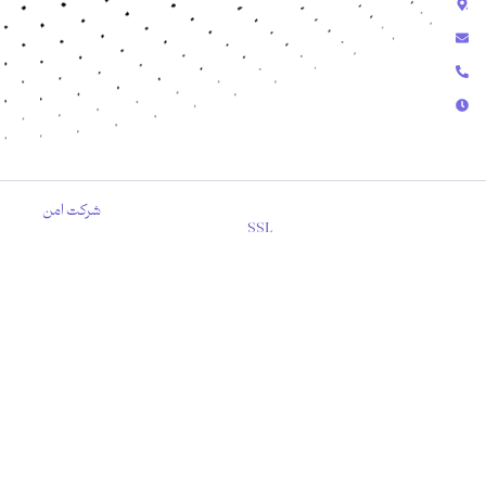
رشت - گلسار - خیابان استاد معین
info@amnssl.com
09118171985 - 09352874337
پشتیبانی تلفنی از ساعت 9 الی 18 پشتیبانی در تلگرام و تیکت از 9 الی 24
کپی رایت © 2025 کلیه حقوق مادی و معنوی این سایت متعلق به
شرکت امن
SSL
است.
محرمانگی اطلاعات
شرایط و ضوابط خدمات