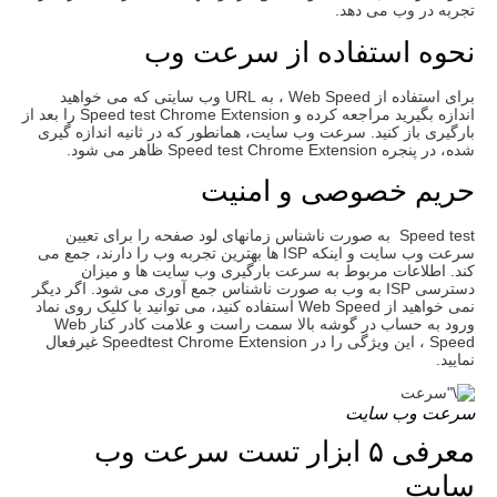
تجربه در وب می دهد.
نحوه استفاده از سرعت وب
برای استفاده از Web Speed ​​، به URL وب سایتی که می خواهید
اندازه بگیرید مراجعه کرده و Speed test Chrome Extension را بعد از
بارگیری باز کنید. سرعت وب سایت، همانطور که در ثانیه اندازه گیری
شده، در پنجره Speed test Chrome Extension ظاهر می شود.
حریم خصوصی و امنیت
Speed test به صورت ناشناس زمانهای لود صفحه را برای تعیین
سرعت وب سایت و اینکه ISP ها بهترین تجربه وب را دارند، جمع می
کند. اطلاعات مربوط به سرعت بارگیری وب سایت ها و میزان
دسترسی ISP به وب به صورت ناشناس جمع آوری می شود. اگر دیگر
نمی خواهید از Web Speed ​​استفاده کنید، می توانید با کلیک روی نماد
ورود به حساب در گوشه بالا سمت راست و علامت کادر کنار Web
Speed ​​، این ویژگی را در Speedtest Chrome Extension غیرفعال
نمایید.
سرعت وب سایت
معرفی ۵ ابزار تست سرعت وب
سایت