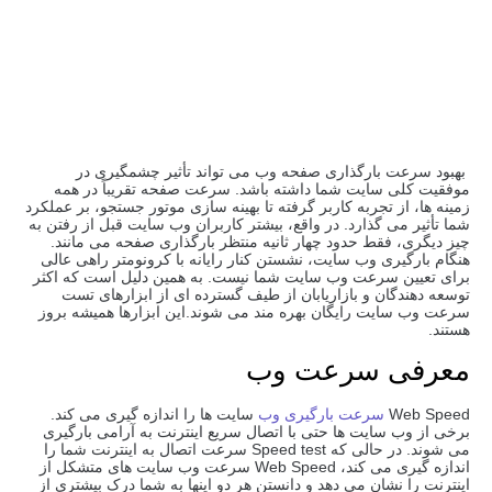
بهبود سرعت بارگذاری صفحه وب می تواند تأثیر چشمگیری در
موفقیت کلی سایت شما داشته باشد. سرعت صفحه تقریباً در همه
زمینه ها، از تجربه کاربر گرفته تا بهینه سازی موتور جستجو، بر عملکرد
شما تأثیر می گذارد. در واقع، بیشتر کاربران وب سایت قبل از رفتن به
چیز دیگری، فقط حدود چهار ثانیه منتظر بارگذاری صفحه می مانند.
هنگام بارگیری وب سایت، نشستن کنار رایانه با کرونومتر راهی عالی
برای تعیین سرعت وب سایت شما نیست. به همین دلیل است که اکثر
توسعه دهندگان و بازاریابان از طیف گسترده ای از ابزارهای تست
سرعت وب سایت رایگان بهره مند می شوند.این ابزارها همیشه بروز
هستند.
معرفی سرعت وب
Web Speed ​​
سرعت بارگیری وب
سایت ها را اندازه گیری می کند.
برخی از وب سایت ها حتی با اتصال سریع اینترنت به آرامی بارگیری
می شوند. در حالی که Speed test سرعت اتصال به اینترنت شما را
اندازه گیری می کند، Web Speed ​​سرعت وب سایت های متشکل از
اینترنت را نشان می دهد و دانستن هر دو اینها به شما درک بیشتری از