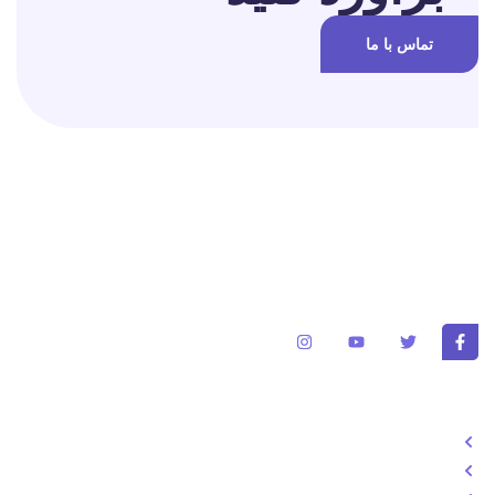
تماس با ما
برای تغییر این متن بر روی دکمه ویرایش کلیک کنید. لورم ایپسوم متن
ساختگی با تولید سادگی نامفهوم از صنعت چاپ و با استفاده از طراحان
گرافیک است.
خدمات
طراحی سایت
تولد محتوا