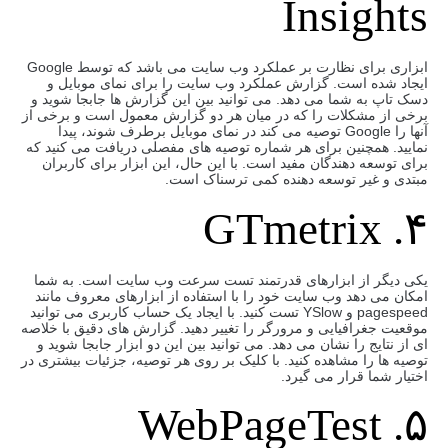
Insights
ابزاری برای نظارت بر عملکرد وب سایت می باشد که توسط Google
ایجاد شده است. گزارش عملکرد وب سایت را برای نمای موبایل و
دسک تاپ به شما می دهد. می توانید بین این گزارش ها جابجا شوید و
برخی از مشکلات را که در میان هر دو گزارش معمول است و برخی از
آنها را Google توصیه می کند در نمای موبایل برطرف شوند، پیدا
نمایید. همچنین برای هر شماره توصیه های مفصلی دریافت می کنید که
برای توسعه دهندگان مفید است. با این حال، این ابزار برای کاربران
مبتدی و غیر توسعه دهنده کمی ترسناک است.
۴. GTmetrix
یکی دیگر از ابزارهای قدرتمند تست سرعت وب سایت است. به شما
امکان می دهد وب سایت خود را با استفاده از ابزارهای معروف مانند
pagespeed و YSlow تست کنید. با ایجاد یک حساب کاربری می توانید
موقعیت جغرافیایی و مرورگر را تغییر دهید. گزارش های دقیق با خلاصه
ای از نتایج را نشان می دهد. می توانید بین این دو ابزار جابجا شوید و
توصیه ها را مشاهده کنید. با کلیک بر روی هر توصیه، جزئیات بیشتری در
اختیار شما قرار می گیرد.
۵. WebPageTest