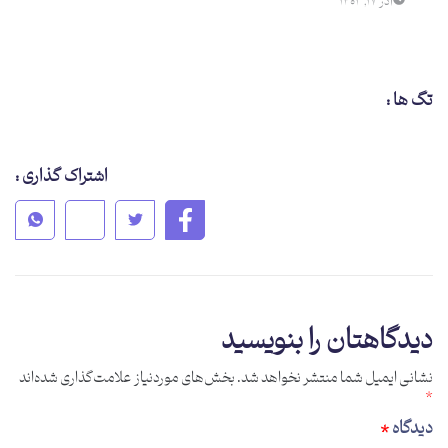
آذر ۱۷, ۱۴۰۳
تگ ها :
اشتراک گذاری :
دیدگاهتان را بنویسید
نشانی ایمیل شما منتشر نخواهد شد.
بخش‌های موردنیاز علامت‌گذاری شده‌اند
*
دیدگاه
*