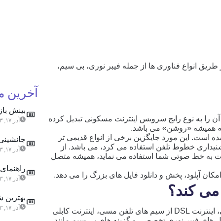
طریق انواع فناوری ‌ها از جمله فیبر نوری، بی ‌سیم،
آخرین 
بینش باز
و آن را به نوع رایج سرویس اینترنت مسکونی تبدیل کرده
آذر ۱۷, ۱۴۰۳
ه همیشه «روشن» می باشد.
نت در اواخر دهه ۱۹۹۰ معرفی شده است. این مورد جایگزین برخی از انواع قدیمی ‌تر
جانشینی 
Dial-up که از فرکانس شنیداری خطوط تلفن استفاده می‌ کرد، می باشد. از
آذر ۱۷, ۱۴۰۳
نسبت به خط صوتی شما استفاده می ‌نماید، همیشه متصل
راهنمای 
مکان آپلود، پخش و دانلود فایل های بزرگ را می دهد.
آذر ۱۷, ۱۴۰۳
 می کند؟
بهترین ش
آذر ۱۷, ۱۴۰۳
اتصال پهنای باند برای انتقال داده از یک خط اختصاصی، اینترنت DSL از سیم های تلفن مسی، اینترنت کابلی
ابل های فیبر نوری تخصصی و گزینه های بی سیم مانند