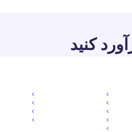
آورد کنید
خدمات
دسترسی سری
. لورم
طراحی سایت
درباره ما
عت چاپ
تولد محتوا
خدمات
سئو سایت
تعرفه
سوشال مدیا
تماس
طراحی گرافیک