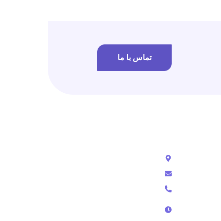
تماس با ما
ع
تماس با ما
رشت - گلسار - خیابان استاد معین
info@amnssl.com
09118171985 - 09352874337
پشتیبانی تلفنی از ساعت 9 الی 18
پشتیبانی در تلگرام و تیکت از 9 الی 24