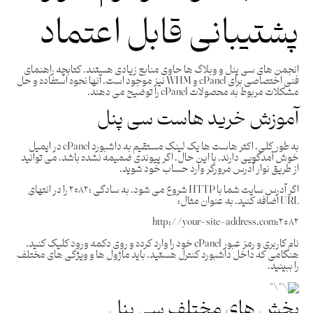
پشتیبانی قابل اعتماد
انجمن های سی پنل و وبلاگ ها حاوی منابع زیادی هستند. کتابچه راهنمای
فنی اختصاصی برای cPanel و WHM نیز موجود است. آنها نحوه استفاده و حل
مشکلات مربوط به محصولات cPanel را توضیح می دهند.
آموزش خرید هاست سی پنل
به طور کلی، اکثر هاست ها یک لینک مستقیم به داشبورد cPanel در ایمیل
خوش آمدگویی دارند. با این حال، اگر پیوندی ضمیمه نشده باشد، می توانید
از طریق نوار آدرس مرورگر وارد حساب خود شوید.
اگر آدرس سایت شما با HTTP شروع می شود، به سادگی :۲۰۸۲ را در انتهای
URL اضافه کنید. به عنوان مثال:
http://your-site-address.com:2082
نام کاربری و رمز عبور cPanel خود را وارد کرده و روی دکمه ورود کلیک کنید.
هنگامی که داخل داشبورد کنترل هستید، باید ماژول ها و ویژگی های مختلف
را ببینید.
بخش های مختلف سی پنل