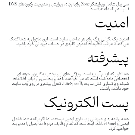
سی پنل شامل ویرایشگر Zone برای ایجاد، ویرایش و مدیریت رکوردهای DNS
(سیستم نام دامنه) است.
امنیت
امنیت یک نگرانی بزرگ برای هر صاحب سایت است، این ماژول به شما کمک
می کند تا مراقب تنظیمات امنیتی کلیدی در حساب میزبانی خود باشید.
پیشرفته
همانطور که از نام آن پیداست، ویژگی های این بخش به کاربران حرفه ای
اختصاص داده شده است که می خواهند با مدیریت سرور، ردیابی اطلاعات
شبکه و پاکسازی کش سایت با LiteSpeed​، ​کنترل بیشتری بر روی وب سایت
خود داشته باشند.
پست الکترونیک
همه برنامه ‌های میزبانی وب دارای ایمیل نیستند، اما اگر برنامه شما شامل
ایمیل و cPanel باشد، اینجاست که تمام وظایف مربوط به ایمیل را مدیریت
خواهید کرد.