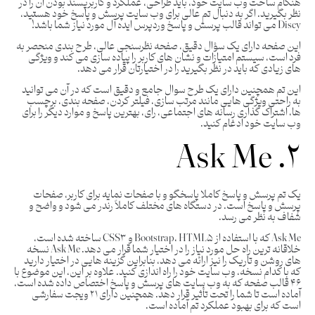
هنگام ساخت وب سایت خود، باید طراحی، عملکرد و کاربرپسند بودن آن را در
نظر بگیرید. اگر به دنبال تم عالی برای وب ‌سایت پرسش و پاسخ خود هستید،
Discy می ‌تواند قالب پرسش و پاسخ وردپرس ایده‌ آل مورد نیاز شما باشد!
این صفحه دارای یک سؤال دقیق، صفحه نظرسنجی عالی، طرح بندی منحصر به
فرد است، سیستم امتیازات و نشان های کاربر را پیاده سازی می کند و ویژگی
های زیادی که باید در نظر بگیرید را در اختیارتان قرار می دهد.
این تم همچنین دارای یک طرح سوال جامع و دقیق است که در آن می توانید
به راحتی ویژگی هایی مانند مرتب سازی، فیلتر کردن، صفحه بندی، برچسب
ها، اشتراک گذاری رسانه های اجتماعی، رای، بهترین پاسخ و موارد دیگر را برای
وب سایت خود ادغام کنید.
۲. Ask Me
یک تم پرسش و پاسخ کاملا پاسخگو و با صفحات نمایه برای کاربر، صفحات
پرسش و پاسخ است. در دستگاه های مختلف کاملاً رندر می شود و واضح و
شفاف به نظر می رسد.
Ask Me که با استفاده از Bootstrap، HTML5 و CSS3 ساخته شده است،
خلاقانه ترین راه حل مورد نیاز را در اختیار شما قرار می دهد. Ask Me نسخه
‌های روشن و تاریک را نیز ارائه می ‌دهد، بنابراین گزینه ‌هایی در اختیار دارید
که با کدام نسخه، وب‌ سایت خود را راه‌ اندازی کنید. علاوه بر این، این موضوع با
۴۶ قالب صفحه که به وب سایت های پرسش و پاسخ اختصاص داده شده است،
آماده است تا شما را تحت تأثیر قرار دهد. همچنین دارای ۲۱ ویجت سفارشی
است که برای بهبود عملکرد تم آماده است.