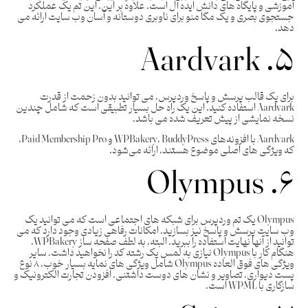
آموزشی و پایگاه های دانش ایده آل است. علاوه بر این، این تم یک عملکرد
جستجوی بصری و یک مگا منو برای ناوبری دوستانه و آسان وب سایت ارائه می
دهد.
۵. Aardvark
برای یک قالب پرسش و پاسخ وردپرس، می توانید بدون زحمت از قدرت
Aardvark استفاده کنید. این یک راه حل بسیار تطبیقی ​​است که شامل چندین
نسخه نمایشی از پیش تعریف شده می باشد.
Aardvark با افزونه‌های WPBakery، BuddyPress و Paid Membership Pro،
که ویژگی ‌های اصلی موضوع هستند، ارائه می‌شود.
۶. Olympus
Olympus یک تم وردپرس برای شبکه های اجتماعی است که می توانید یک
وب سایت پرسش و پاسخ نیز بسازید. امکانات رفاهی زیادی وجود دارد که می
توانید از آنها نهایت استفاده را ببرید. البته، به لطف صفحه ساز WPBakery،
هنگام کار با Olympus نیازی به لمس یک رشته کد را نخواهید داشت. سایر
ویژگی ‌های فوق ‌العاده Olympus شامل ویژگی‌ های نمایه بسیار خوب، ۸ نوع
پست دیواری، تصاویر و نشان ‌های دوست‌ داشتنی، افزودن تجارت الکترونیک و
سازگاری با WPML است.