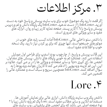
۳. مرکز اطلاعات
اگر قصد دارید یک موضوع خوب برای وب سایت پرسش و پاسخ خود به دست
آورید، InfoCenter را از دست ندهید. InfoCenter یک پایگاه دانش و تم وردپرس
پرسش و پاسخ با UX کاربر پسند، صفحه نمایه کاربر زیبا و روان، ابزارک های
مفید و سایر ویژگی های ضروری است.
با داشتن سئو داخلی عالی، InfoCenter آماده کسب رتبه های خوب در
موتورهای جستجو است. تنها چیزی که برای پر کردن نیاز دارید، یک نسخه
خوب و اطلاعات مفید است.
این قالب پرسش و پاسخ، از چارچوب بوت استرپ برای طراحی اول موبایل
استفاده می کند. عملکرد تم به خوبی پایگاه های دانش، پرسش های متداول،
انجمن ها، رای گیری Ajax و سایر صفحات و ویژگی ها را در بر می گیرد. علاوه بر
این، این تم گزینه ویدیویی را ادغام می کند تا کاربران بتوانند ویدیوها را به
سؤال اضافه کنند. InfoCenter همچنین سریع و سبک است و عملکرد عالی را
تضمین می کند.
۴. Lore
داشتن یک وب سایت پایگاه دانش، ابزاری عالی برای نمایش آموزش ها،
مستندات آنلاین و سایر مطالب مفید است. Lore یک تم پایه دانش زیبا با ۲
نوع صفحه اصلی می باشد که برای انجمن های پشتیبانی، وب سایت های