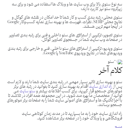
سه نوع سئوی بالا برای وب سایت ها و وبلاگ ها استفاده می شود و برای سه
زیرگروه سئو نیز کاربرد دارند:
سئوی محلی:
رتبه بندی کسب و کار شما تا حد امکان در نقشه های گوگل و
نتایج محلی SERP. نظرات، فهرست‌ ها و بهینه ‌سازی نمایه کسب‌وکار Google
در اینجا مهم‌ ترین هستند.
سئوی تصویر: ترکیبی از استراتژی های سئو داخلی و فنی برای رتبه بندی تصاویر
در صفحات وب سایت شما در جستجوی تصاویر گوگل.
سئوی ویدیو:
ترکیبی از استراتژی‌های سئو داخلی، فنی و خارجی برای رتبه ‌بندی
ویدیوهای شما در نتایج ویدیوی YouTube یا Google.
کلام آخر
سئو و بهینه سازی تاثیر بسیار مهمی در رتبه بندی سایت شما دارند و لازم است
پس از
راه اندازی سایت
اقدام به بهینه سازی کنید تا بتوانید در رتبه های برتر
موتورهای جستجو قرار گیرید. برای کسب اطلاعات بیشتر و
سئو سایت
می
توانید از متخصصان ما بهره مند شوید. در این مجموعه همه افراد در تلاشند تا
با اجرا تکنیک ها و استراتژی های اصولی سایت شما را به صفحات برتر موتورهای
جستجو برسانند.
راه اندازی سایت خود را به ما بسپارید تا در مدت زمان کوتاهی سایت
فروشگاهی و یا وبلاگ خود را در صفحه برتر مشاهده کنید.
منبع