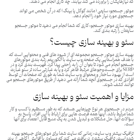
که نیازهایشان را برآورده می کند بیابند، چه کاری انجام می دهند.
موتور جستجو
: سایتی (مانند گوگل یا بینگ) که در آن شخص می تواند
جستجوی مورد نیاز خود را انجام دهد.
بهینه سازی موتور جستجو:
کاری که شما انجام می دهید تا موتور جستجو
سایتتان را رتبه بندی کند.
سئو و بهینه سازی چیست؟
بهینه‌ سازی موتور جستجو مجموعه ‌ای از شیوه‌ های فنی و محتوایی است که
با هدف همراستایی یک صفحه وب ‌سایت با الگوریتم رتبه ‌بندی موتورهای
جستجو انجام می ‌شود تا بتوان آن را به راحتی پیدا کرد، فهرست ‌بندی کرد و در
SERP برای جست‌وجوهای مرتبط ظاهر کرد و یا به عبارتی ساده تر سئو عبارت
است از بهبود ساختار و محتوای وب سایت شما به طوری که صفحات آن توسط
افرادی که در جستجوی آنچه شما ارائه می دهید از طریق موتورهای جستجو می
توانند کشف شوند.
مزایا و اهمیت سئو و بهینه سازی
مردم در جستجوی هر نوع چیزهایی هستند که به طور مستقیم با کسب و کار
شما مرتبط باشد. اینها همه فرصت هایی برای ارتباط با این افراد، پاسخ به
سؤالات آنها، حل مشکلات و تبدیل شدن به یک منبع قابل اعتماد برای آنها
است.
ترافیک بیشتر وب سایت:
زمانی که سایت شما برای موتورهای جستجو بهینه
شده است، ترافیک بیشتری دریافت می کند که مساوی با افزایش آگاهی از برند