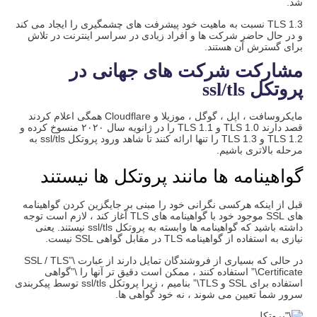
شد.
TLS 1.3 نسبت به ماهیت خود پیشرفت های چشمگیری را ایجاد می کند
و در حال حاضر شرکت ها و افراد زیادی در سراسر اینترنت در تلاش
برای گسترش آن هستند.
مشارکت شرکت های جهانی در
پروتکل ssl/tls
مایکروسافت ، اپل ، گوگل ، موزیلا و Cloudflare همگی اعلام کردند
قصد دارند TLS 1.0 و TLS 1.1 را در ژانویه سال ۲۰۲۰ منسوخ کرده و
TLS 1.2 و TLS 1.3 را تنها ارائه کنند تا شاهد ورود پروتکل ssl/tls به
مرحله بالاتری باشیم.
گواهینامه ها مانند پروتکل ها نیستند
قبل از اینکه هرکسی نگرانی خود را مبنی بر جایگزین کردن گواهینامه
های SSL موجود خود با گواهینامه های TLS آغاز کند ، لازم است توجه
داشته باشید که گواهینامه ها وابسته به پروتکل ssl/tls نیستند. یعنی
نیازی به استفاده از گواهینامه TLS در مقابل گواهی SSL نیست.
در حالی که بسیاری از فروشندگان تمایل دارند از عبارت \”SSL / TLS
Certificate\” استفاده کنند ، ممکن است دقیق تر آنها را \”گواهی
استفاده برای SSL و TLS\” بنامیم ، زیرا پروتکل ssl/tls توسط پیکربندی
سرور شما تعیین می شوند ، نه خود گواهی ها.