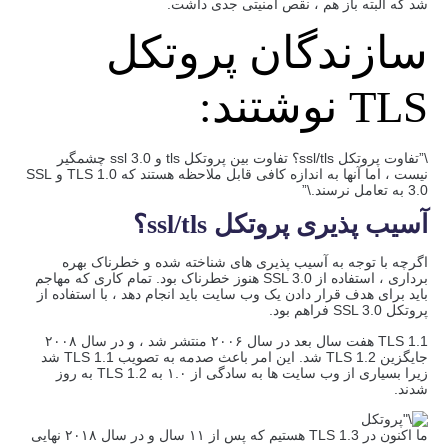
شد که البته باز هم ، نقص امنیتی جدی داشت.
سازندگان پروتکل
TLS نوشتند:
\”تفاوت پروتکل ssl/tls؟ تفاوت بین پروتکل tls و ssl 3.0 چشمگیر
نیست ، اما آنها به اندازه کافی قابل ملاحظه هستند که TLS 1.0 و SSL
3.0 به تعامل نرسند.\”
آسیب پذیری پروتکل ssl/tls؟
اگرچه با توجه به آسیب پذیری های شناخته شده و خطرناک بهره
برداری ، استفاده از SSL 3.0 هنوز خطرناک بود. تمام کاری که مهاجم
باید برای هدف قرار دادن یک وب سایت باید انجام دهد ، با استفاده از
پروتکل SSL 3.0 فراهم بود.
TLS 1.1 هفت سال بعد در سال ۲۰۰۶ منتشر شد ، و در سال ۲۰۰۸
جایگزین TLS 1.2 شد. این امر باعث صدمه به تصویب TLS 1.1 شد
زیرا بسیاری از وب سایت ها به سادگی از ۱.۰ به TLS 1.2 به روز
شدند.
ما اکنون در TLS 1.3 هستیم که پس از ۱۱ سال و در سال ۲۰۱۸ نهایی