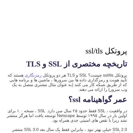
پروتکل ssl/tls
تاریخچه مختصری از SSL و TLS
پروتکل ssl/tls چیست؟ SSL و TLS هر دو پروتکل
رمزنگاری
هستند که
تأیید هویت و رمزگذاری داده ها بین سرورها ، ماشین ها و برنامه هایی
که از طریق شبکه کار می کنند (به عنوان مثال مشتری متصل به یک
وب سرور) را ارائه می دهند.
عمر گواهینامه ssl؟
در واقعیت ، SSL فقط حدود ۲۵ سال سن دارد. SSL ، نسخه ۱.۰ برای
اولین بار در سال ۱۹۹۵ توسط Netscape توسعه یافت اما هرگز منتشر
نشد زیرا با نقص های امنیتی جدی همراه بود.
SSL 2.0 خیلی بهتر نبود ، بنابراین فقط یک سال بعد SSL 3.0 منتشر