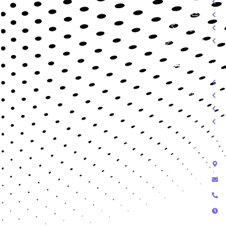
سئو سایت
سوشال مدیا
طراحی گرافیک
خدمات میزبانی وب
دسترسی سریع
درباره ما
خدمات
تعرفه
تماس
تماس با ما
رشت - گلسار - خیابان استاد معین
info@amnssl.com
09118171985 - 09352874337
پشتیبانی تلفنی از ساعت 9 الی 18 پشتیبانی در تلگرام و تیکت از 9 الی 24