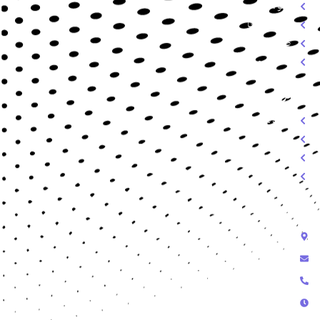
سئو سایت
سوشال مدیا
طراحی گرافیک
خدمات میزبانی وب
دسترسی سریع
درباره ما
خدمات
تعرفه
تماس
تماس با ما
رشت - گلسار - خیابان استاد معین
info@amnssl.com
09118171985 - 09352874337
پشتیبانی تلفنی از ساعت 9 الی 18 پشتیبانی در تلگرام و تیکت از 9 الی 24