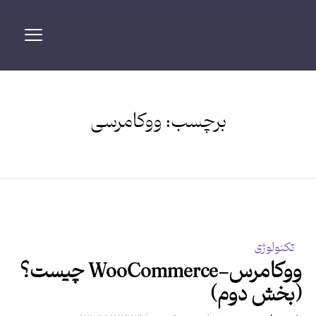
برچسب:
ووکامرسی
تکنولوژی
ووکامرس-WooCommerce چیست؟
(بخش دوم)