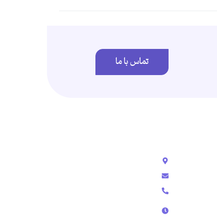
تماس با ما
تماس با ما
رشت - گلسار - خیابان استاد معین
info@amnssl.com
09118171985 - 09352874337
پشتیبانی تلفنی از ساعت 9 الی 18
پشتیبانی در تلگرام و تیکت از 9 الی 24