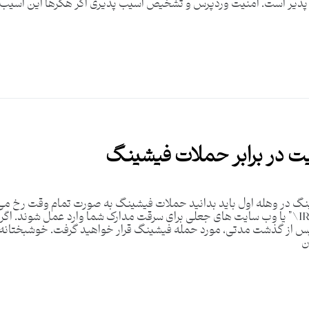
 پذیر است. امنیت وردپرس و تشخیص آسیب پذیری اگر هکرها این آسی
یت در برابر حملات فیشینگ
شینگ در وهله اول باید بدانید حملات فیشینگ به صورت تمام وقت رخ می‌
نیجریایی، کاملا دوستانه و تنها از طریق تماس از \”IRS\” یا وب سایت های جعلی برای سرقت مدارک شما 
پس از گذشت مدتی، مورد حمله فیشینگ قرار خواهید گرفت. خوشبختانه، 
ن