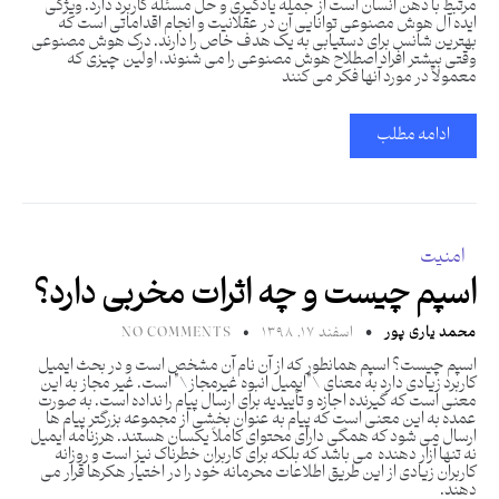
مرتبط با ذهن انسان است از جمله یادگیری و حل مسئله کاربرد دارد. ویژگی
ایده آل هوش مصنوعی توانایی آن در عقلانیت و انجام اقداماتی است که
بهترین شانس برای دستیابی به یک هدف خاص را دارند. درک هوش مصنوعی
وقتی بیشتر افراد اصطلاح هوش مصنوعی را می شنوند، اولین چیزی که
معمولاً در مورد آنها فکر می کنند
ادامه مطلب
امنیت
اسپم چیست و چه اثرات مخربی دارد؟
محمد یاری پور
اسفند ۱۷, ۱۳۹۸
NO COMMENTS
اسپم چیست؟ اسپم همانطور که از آن نام آن مشخص است و در بحث ایمیل
کاربرد زیادی دارد به معنای \”ایمیل انبوه غیرمجاز\” است. غیر مجاز به این
معنی است که گیرنده اجازه و تأییدیه برای ارسال پیام را نداده است. به صورت
عمده به این معنی است که پیام به عنوان بخشی از مجموعه بزرگتر پیام ها
ارسال می شود که همگی دارای محتوای کاملاً یکسان هستند. هرزنامه ایمیل
نه تنها آزار دهنده می باشد که بلکه برای کاربران خطرناک نیز است و روزانه
کاربران زیادی از این طریق اطلاعات محرمانه خود را در اختیار هکرها قرار می
دهند.