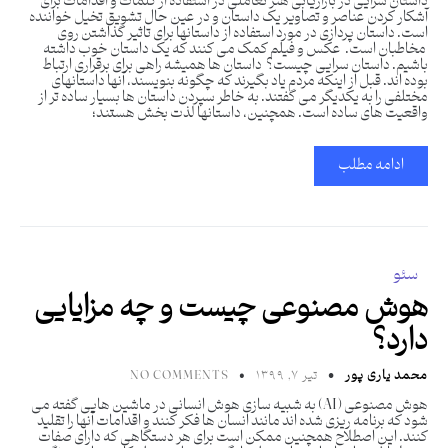
داستان سرایی در بازاریابی هنر تعاملی در استفاده از کلمات و اقدامات برای
آشکار کردن عناصر و تصاویر یک داستان و در عین حال تشویق تخیل خواننده
است. داستان پردازی در مورد استفاده از داستانها برای تاثیر گذاشتن روی
مخاطبان است. عکس و فیلم کمک می کنند که یک داستان خوب داشته
باشیم. داستان سرایی چیست؟ داستان ها همیشه راهی برای برقراری ارتباط
بوده اند. قبل از اینکه مردم یاد بگیرند که چگونه بنویسند، آنها داستانهای
مختلفی را به یکدیگر می گفتند. به خاطر سپردن داستان ها بسیار ساده تر از
واقعیت های ساده است. همچنین، داستانها لذت بخش هستند؛
ادامه مطلب
سئو
هوش مصنوعی چیست و چه مزایایی
دارد؟
محمد یاری پور
تیر ۷, ۱۳۹۹
NO COMMENTS
هوش مصنوعی (AI) به شبیه سازی هوش انسانی در ماشین هایی گفته می
شود که برنامه ریزی شده اند مانند انسان ها فکر کنند و اقدامات آنها را تقلید
کنند. این اصطلاح همچنین ممکن است برای هر دستگاهی که دارای صفات