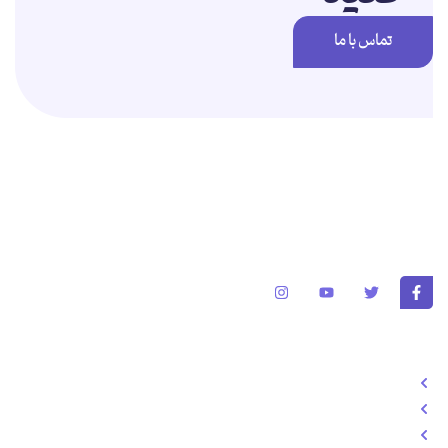
تماس با ما
برای تغییر این متن بر روی دکمه ویرایش کلیک کنید. لورم ایپسوم متن ساختگی
با تولید سادگی نامفهوم از صنعت چاپ و با استفاده از طراحان گرافیک است.
خدمات
طراحی سایت
تولد محتوا
سئو سایت