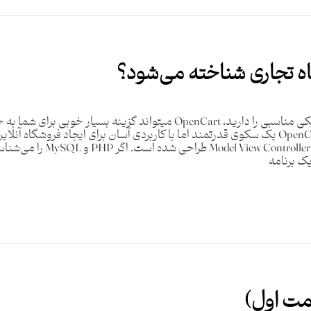
اگر در حال حاضر قصد خرید پلت فرم تجارت الکترونیکی مناسبی را دارید، enCart
از مناسب بودن این پلت فرم آشنا کنیم. اینکه چرا OpenCart یک سکوی قدرتمند اما با کاربردی آسان
OpenCart سیستمی است که براس
مت اول)