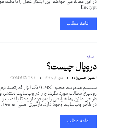
Encrypt
ادامه مطلب
سئو
دروپال چیست؟
المیرا حسن‌زاده
دی ۳, ۱۳۹۸
۳ COMMENTS
سیستم مدیریت محتوا (CMS) ی
طراحی ماژول‌ها شرایطی را به‌وجود آورده تا با نصب 
در ظاهر وب‌سایت وجود دارد. بارگیری اصلی Drupal، معروف به
ادامه مطلب