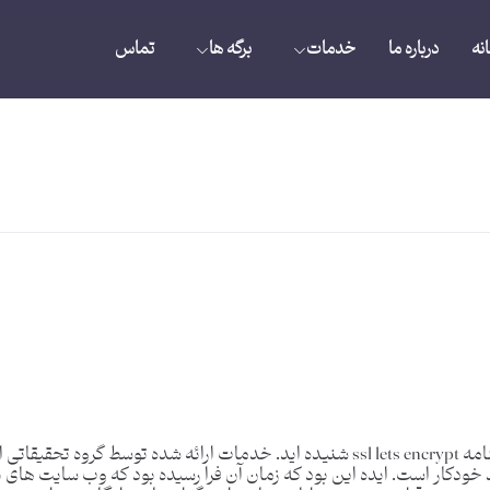
نه
درباره ما
خدمات
برگه ها
تماس
lets encrypt چیست؟ تاکنون ، اکثر شما درباره گواهینامه ssl lets encrypt شنیده اید. خد