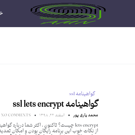
خا
گواهینامه ssl
گواهینامه ssl lets encrypt
محمد یاری پور
اسفند ۲۲, ۱۳۹۸
NO COMMENTS