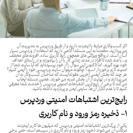
اگر کسب‌وکاری مرتبط با اینترنت دارید و از طریق وردپرس به مدیریت آن
می‌پردازید، مطمئنا به این مسئله آگاهی دارید که استفاده از وردپرس بسیار
آسان است. درواقع ویژگی‌های همچون رابط کاربری ساده، افزونه‌های مختلف
و… باعث شده تا افراد در مدت زمانی کار با آن را بیاموزند و در راستای اهداف
خود بهره‌ گیرند. اما تاکنون این سوال را از خود پرسیده‌اید که آیا سایت شما از
امنیت لازم برخوردار است؟ چگونه میتوان سایت وردپرسی خود را ایمن کنیم؟
هر چند که بخش ایمنی آخرین مقوله‌ایست که صاحبان کسب‌وکار به آن
می‌پردازند و در نهایت از آن بخش ضربه می‌خورند. همین مسئله ایجاب
می‌کند تا برخی از رایج‌ترین اشتباهات امنیتی وردپرس را خدمت شما معرفی
کنیم تا با عدم تکرار آن‌ها، سایتی ایمن و پربازدید داشته باشید.
رایج‌ترین اشتباهات امنیتی وردپرس
۱- ذخیره رمز ورود و نام کاربری
یکی از بزرگ‌ترین اشتباهات امنیتی وردپرس که میلیون‌ها کاربر اینترنت
مرتکب آن می‌شوند ذخیره رمز ورود و نام‌ کاربری در سیستم است. حتی برخی