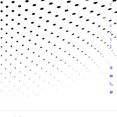
خدمات میزبانی وب
دسترسی سریع
درباره ما
خدمات
تعرفه
تماس
تماس با ما
رشت - گلسار - خیابان استاد معین
info@amnssl.com
09118171985 - 09352874337
پشتیبانی تلفنی از ساعت 9 الی 18 پشتیبانی در تلگرام و تیکت از 9 الی 24