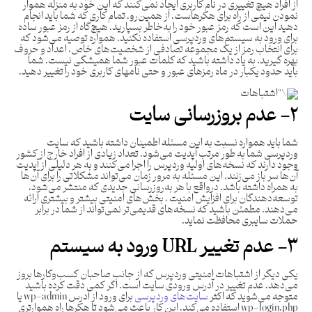
از افراد هیچ تغییری در نام کاربری ایجاد نمی‌کنند که این خود به منزله هموار
نمودن نیمی از راه برای هکرهاست. از همین‌رو، تمام کاری که شما باید انجام
دهید این است که رمز عبور خود را به‌خاطر بسپارید. هیچ‌گاه از رمز عبور ساده
برای ورود به سیستم‌های وردپرسی استفاده نکنید. همواره توصیه می‌شود که
برای انتخاب رمز از یک مجموعه تصادفی از شخصیت‌های خاص، اعداد و حروف
بهره گیرید. به یاد داشته باشید که کلمات عبور شما همیشگی نیست. شما
باید حدود یکبار در ماه رمزهای عبور و حتی نامهای کاربری خود را تغییر دهید.
۲- عدم بروزرسانی سایت
شما باید همواره نسبت به این مسئله اطمینان داشته باشید که سایت
وردپرسی شما به طور مرتب آپدیت می‌شود. تعداد زیادی از افراد خارج از کشور
وجود دارند که نسخه‌های اولیه وردپرس را اجرا می‌کنند و به هر دلیلی از آپدیت
آن‌ها سر باز می‌زنند. این مسئله به مرور زمان می‌تواند مشکلاتی را برای آن‌ها
به همراه داشته باشد. درواقع با هر به‌روزرسانی جدیدی که منتشر می‌شود،
توسعه‌دهندگان برای افزایش امنیت ، بخش‌های امنیتی بیشتر و بیشتری ارائه
می‌دهند. مطمئن باشید که نسخه‌های قدیمی‌تر نمی‌تواند از شما در برابر
حملات سایبری محافظت نماید.
۳- عدم تغییر
URL
ورود به سیستم
یکی دیگر از اشتباهات امنیتی وردپرس که از جانب صاحبان کسب‌وکارها بروز
می‌دهد. عدم تغییر در آدرس ورودی سایت است. اگر کمی دقت کرده باشید
متوجه می‌شوید که اکثر
سایت‌های وردپرسی
برای ورود از آدرس wp-admin یا
wp-login.php استفاده می‌کند. این کار باعث می‌شود تا هکرها راه هموارتری