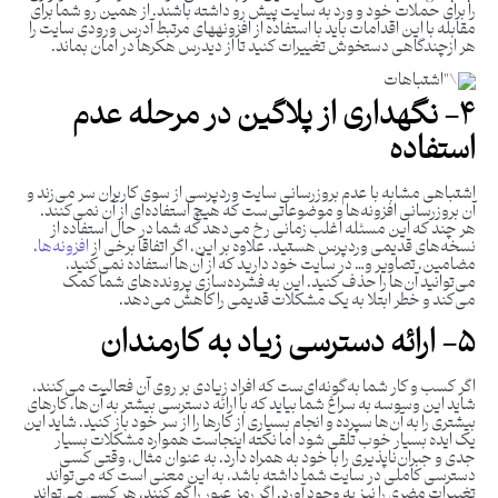
را برای حملات خود و ورد به سایت پیش رو داشته باشند. از همین رو شما برای
مقابله با این اقدامات باید با استفاده از افزونه‎های مرتبط آدرس ورودی سایت را
هر ازچندگاهی دستخوش تغییرات کنید تا از دیدرس هکرها در امان بماند.
۴- نگهداری از پلاگین در مرحله عدم
استفاده
اشتباهی مشابه با عدم بروزرسانی سایت وردپرسی از سوی کاربران سر می‌زند و
آن بروزرسانی افزونه‌ها و موضوعاتی‌ست که هیچ استفاده‌ای از آن نمی‌کنند.
هر چند که این مسئله اغلب زمانی رخ می‌دهد که شما در حال استفاده از
نسخه‌های قدیمی وردپرس هستید. علاوه بر این، اگر اتفاقاً برخی از
افزونه‌ها
،
مضامین، تصاویر و… در سایت خود دارید که از آن‌ها استفاده نمی‌کنید،
می‌توانید آن‌ها را حذف کنید. این به فشرده‌سازی پرونده‌های شما کمک
می‌کند و خطر ابتلا به یک مشکلات قدیمی را کاهش می‌دهد.
۵- ارائه دسترسی زیاد به کارمندان
اگر کسب و کار شما به‌گونه‌ای‌ست که افراد زیادی بر روی آن فعالیت می‌کنند،
شاید این وسوسه به سراغ شما بیاید که با ارائه دسترسی بیشتر به آن‌ها، کارهای
بیشتری را به آن‌ها سپرده و انجام بسیاری از کارها را از سر خود باز کنید. شاید این
یک ایده بسیار خوب تلقی شود اما نکته اینجاست همواره مشکلات بسیار
جدی و جبران‌ناپذیری را با خود به همراه دارد. به عنوان مثال، وقتی کسی
دسترسی کاملی در سایت شما داشته باشد، به این معنی است که می‌تواند
تغییرات مضری را نیز به وجود آورد. اگر رمز عبور را گم کنند، هر کسی می‌تواند