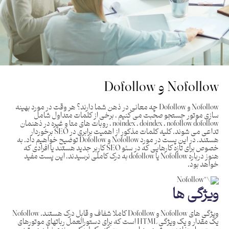
Nofollow و Dofollow
Nofollow و Dofollow چه معانی در ذهن شما دارند؟ هر وقت در مورد بهینه
سازی موتور جستجو صحبت می کنیم ، برخی از کلمات متداول شامل
noindex ، doindex ، nofollow dofollow ، روبات های متا و غیره در ذهنمان
تداعی می شوند. کلیه کلمات مذکور از اهمیت برابری در SEO برخوردار
هستند. در این پست در مورد Nofollow و Dofollow توضیح خواهیم داد. به
خصوص برای تازه کارهایی که در سئو SEO کاربر جدید هستند یا افرادی که
هنوز درباره Nofollow یا dofollow به درک کاملی نرسیدند، این پست مفید
خواهد بود.
ویژگی ها
ویژگی های Nofollow و Dofollow کاملا شفاف و قابل درک هستند. Nofollow
یک مقدار و یک ویژگی HTML است که برای دستورالعمل رباتهای موتورهای