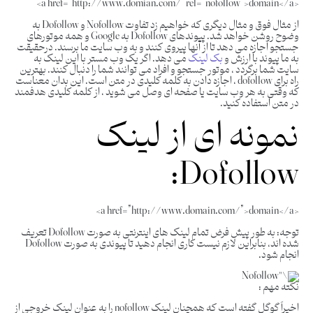
<a href=”http://www.domian.com/” rel=”nofollow”>domain</a>
از مثال فوق و مثال دیگری که خواهیم زد تفاوت Nofollow و Dofollow به
وضوح روشن خواهد شد. پیوندهای Dofollow به Google و همه موتورهای
جستجو اجازه می دهد تا از آنها پیروی کنند و به وب سایت ما برسند. درحقیقت
به ما پیوند با ارزش و
بک لینک
می دهد. اگر یک وب مستر با این لینک به
سایت شما برگردد ، موتور جستجو و افراد می توانند شما را دنبال کنند. بهترین
راه برای dofollow ، اجازه دادن به کلمه کلیدی در متن است. این بدان معناست
که وقتی به هر وب سایت یا صفحه ای وصل می شوید ، از کلمه کلیدی هدفمند
در متن استفاده کنید.
نمونه ای از لینک
Dofollow:
<a href=”http://www.domain.com/”>domain</a>
توجه: به طور پیش فرض تمام لینک های اینترنتی به صورت Dofollow تعریف
شده اند، بنابراین لازم نیست کاری انجام دهید تا پیوندی به صورت Dofollow
انجام شود.
نکته مهم :
اخیراً گوگل گفته است که همچنان لینک nofollow را به عنوان لینک خروجی از