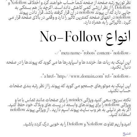
نظر توزیع رتبه صفحه از صفحه شما حساب خواهند کرد و اختلاف Nofollow و
Dofollow را از نظر ارزشی کمی کاهش داده است. اگرچه باز هم بستگی به
جایی دارد که آن پیوند nofollow در آن قرار گرفته باشد. قرار دادن پیوند
nofollow در انتهای صفحه کمترین تأثیر را دارد و وقتی در بالای صفحه قرار می
گیرد ، تأثیراتی را به همراه دارد.
انواع No-Follow
<meta name=”robots” content=”nofollow” />
این لینک به ربات ها، خزنده ها و اسپایدرها ها می گوید که پیوندها را در صفحه
دنبال نکنید.
<a href=”http://www.domain.com” rel=”nofollow”>
این لینک به موتورهای جستجو می گوید که پیوند را از نظر رتبه بندی صفحات
حساب نکنید.
نکته سریع: سعی کنید ویژگی noindex را برای صفحات مانند تماس با ما و
ویژگی nofollow را برای پیوندهای وابسته در پست های وبلاگ خود حفظ کنید.
اگر به هر دلیلی به هر وب سایت پیوند اسپم دارید ، از ویژگی پیوند nofollow
استفاده کنید.
امیدواریم تفاوت Nofollow و Dofollow را به خوبی درک کرده باشید.
منبع