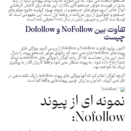
جستجو استفاده می شود ، به این صورت که یک لینک پیوندی نباید در رتبه
بندی در فهرست موتور جستجو تأثیر بگذارد. این هدف برای کاهش اثربخشی
انواع خاص اسپم موتورهای جستجو و در نتیجه بهبود کیفیت نتایج موتورهای
جستجو و جلوگیری از بروز هرزنامه در وهله اول است. این مفهومی است که
توسط مت کاتس و جیسون شلن در سال ۲۰۰۵ معرفی شده است.
تفاوت بین NoFollow و Dofollow
چیست
اکنون بیایید تفاوت Nofollow و Dofollow را بررسی کنیم. ویژگی های
پیوندهای nofollow اجازه نمی دهد که رباتهای موتور جستجو پیوند را دنبال
کنند. این بدان معناست که اگر ربات گوگل با ویژگی های nofollow به لینک
شما ارجاع داده شود ، به پیوند منتقل نمی شود و فقط کاربران قادر به پیگیری
لینک ها خواهند بود.
اگرچه گوگل اعلام کرد که آنها ویژگی های پیوند nofollow را یک نکته منفی در
نظر نمی گیرند ، اما وزن و ارزش چنین پیوندهایی واقعاً کم است.
نمونه ای از پیوند
Nofollow: