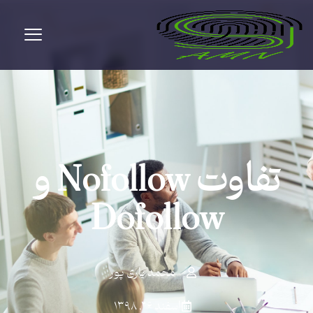
تفاوت Nofollow و
Dofollow
محمد یاری پور
اسفند ۲۶, ۱۳۹۸