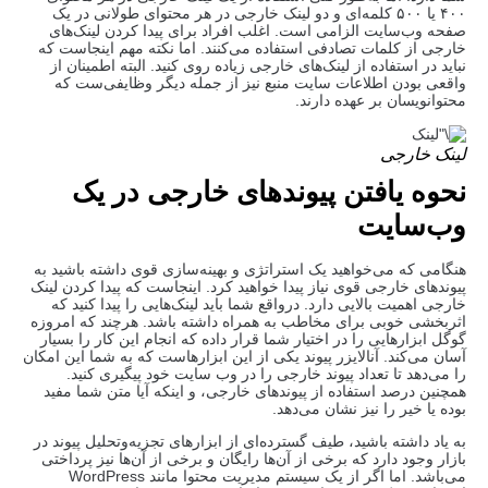
۴۰۰ یا ۵۰۰ کلمه‌ای و دو لینک خارجی در هر محتوای طولانی در یک
صفحه وب‌سایت الزامی است. اغلب افراد برای پیدا کردن لینک‌های
خارجی از کلمات تصادفی استفاده می‌کنند. اما نکته مهم اینجاست که
نباید در استفاده از لینک‌های خارجی زیاده روی کنید. البته اطمینان از
واقعی بودن اطلاعات سایت منبع نیز از جمله دیگر وظایفی‌ست که
محتوانویسان بر عهده دارند.
لینک خارجی
نحوه یافتن پیوندهای خارجی در یک
وب‌سایت
هنگامی که می‌خواهید یک استراتژی و بهینه‌سازی قوی داشته باشید به
پیوندهای خارجی قوی نیاز پیدا خواهید کرد. اینجاست که پیدا کردن لینک‌
خارجی اهمیت بالایی دارد. درواقع شما باید لینک‌هایی را پیدا کنید که
اثربخشی خوبی برای مخاطب به همراه داشته باشد. هرچند که امروزه
گوگل ابزارهایی را در اختیار شما قرار داده که انجام این کار را بسیار
آسان می‌کند. آنالایزر پیوند یکی از این ابزارهاست که به شما این امکان
را می‌دهد تا تعداد پیوند خارجی را در وب سایت خود پیگیری کنید.
همچنین درصد استفاده از پیوندهای خارجی، و اینکه آیا متن شما مفید
بوده یا خیر را نیز نشان می‌دهد.
به یاد داشته باشید، طیف گسترده‌ای از ابزارهای تجزیه‌وتحلیل پیوند در
بازار وجود دارد که برخی از آن‌ها رایگان و برخی از آن‌ها نیز پرداختی
می‌باشد. اما اگر از یک سیستم مدیریت محتوا مانند WordPress