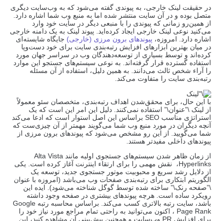
در حقیقت لینک خارجی، به پیوندی گفته می‌شود که به وب‌سایت دیگری
متصل بوده و در آن سایت منتشر شده اما به منبع وب شما اشاره دارد.
از همین‌رو زمانی که پیوندی را با منبعی دیگر در سایت خود وارد
می‌کنید نوعی لینک خارجی ایجاد کرده‌اید. پیوند لینک به یک دامنه خارجی
اشاره دارد. امروزه،
پیوندهای برون مرزی (خارجی)
جایگاه شایسته‌ای
در میان بهترین ابزارهای افزایش رتبه‌بندی سایت برای خود دست‌وپا
کرده‌اند و توسط بسیاری از توسعه‌دهندگان وب در سراسر جهان مورد
استفاده گسترده قرار گرفته‌اند. به نوعی سیستم‌های جستجو این موارد
را آراء شخص ثالث می‌دانند. به همین دلیل، استفاده از آن مسئله
رتبه‌بندی سایت را متفاوت می‌کند.
با این حال، برای محقق‌شدن اهداف رتبه‌بندی، متخصصان سئو معمولاً
از لینک \”عنوان\” استفاده نمی‌کنند. دلیل این امر این است که یک
استراتژی مناسب SEO براساس این اصل استوار است که ادعا می‌کند
آنچه دیگران در مورد منبع وب شما می‌گویند مهمتر از آن چیزی‌ست که
شما می‌گویید. از این رو مشخص می‌شود که پیوندهای برون مرزی از
پیوندهای داخلی مفیدتر هستند.
از زمان ظاهر شدن سیستم‌های جستجوی اولیه مانند Alta Vista
،Hyperlinks نقش مهمی را برای ارتقاء اینترنت آغاز کرده است. یکی
از دلایل رشد سریع و محبوبیت موتور جستجوی جدید، توسعه یک
الگوریتم ابتکاری برای رتبه‌بندی صفحات وب می‌باشد (امروزه با عنوان
\”صفحه رنک\” ساخته شده توسط گوگل شناخته می‌شود). ایده این
رویکرد ساده است. هرچه پیوندهای بیشتری در صفحه وجود داشته
باشد، سایت رتبه بالاتری کسب می‌کند. براساس محاسبه رتبه Google
Page Rank ، اکنون می‌توانید به راحتی تمام مراجع مورد نیاز خود را
برای افزایش PR وب‌سایت و همچنین پیش‌بینی آن مشاهده کنید، این