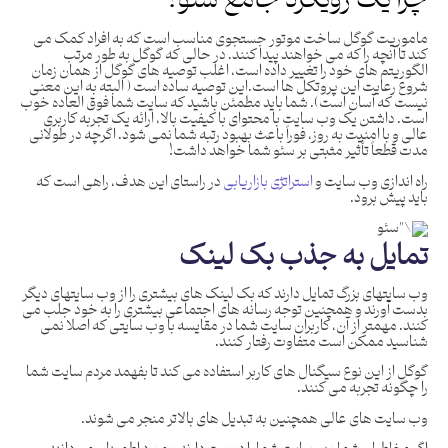
چرا یک رویکرد جامع سئو؟
ماموریت گوگل ساخت موتور جستجوی مناسب است که به افراد کمک می
کند تا آنچه را که می خواهند پیدا کنند. در حالی که گوگل به طور مرتب
الگوریتم های خود را تغییر داده است، اغلب توصیه های گوگل از همان زمان
شروع رعایت این پروتکل ها است.این توصیه ساده است ( البته به این معنی
نیست که آسان است). شما باید مطمئن باشید که سایت شما فوق العاده خوب
است. داشتن یک وب سایت با محتوای با کیفیت بالا، ارائه یک تجربه کاربری
عالی و با امنیت به روز، فوراً باعث بهبود رتبه شما نمی شود. اگرچه در طولانی
مدت قطعاً تأثیر مثبتی بر سئو شما خواهد داشت!
راه اندازی وب سایت و
استراتژی بازاریابی
در راستای این هدف، راهی است که
باید پیش برود.
تمایل به جذب بک لینک
وب سایتهای بزرگ تمایل دارند که بک لینک های بیشتری را از وب سایتهای دیگر
بدست آورند و همچنین توجه رسانه های اجتماعی بیشتری را به خود جلب می
کنند. مهمتر از آن، کاربران سایت شما در مقایسه با وب سایتی که اصلا نمی
شناسید ممکن است متفاوت رفتار کنند.
گوگل از این نوع سیگنال های کاربر استفاده می کند تا بفهمد مردم سایت شما
را چگونه تجربه می کنند.
وب سایت های عالی همچنین به تبدیل های بالاتر منجر می شوند.