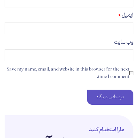
ایمیل
*
وب‌ سایت
Save my name, email, and website in this browser for the next
time I comment.
مارا استخدام کنید