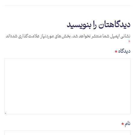
دیدگاهتان را بنویسید
نشانی ایمیل شما منتشر نخواهد شد.
بخش‌های موردنیاز علامت‌گذاری شده‌اند
*
دیدگاه
*
نام
*