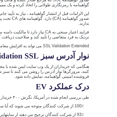
گواهینامه با رمزنگاری طولانی را اتخاذ کرده و یک ممیزی Webtrust را تصویب
این الزامات قبل از انتشار گواهینامه ، نیاز به تأ
ندارند.
فرایند اعتبار سنجی به CA نیاز دارد
نزدیک به فرد متقاضی را تأیید کند و صلاحیت دریافت گواهینامه SSL معتبر را
SSL Validation Extended می تواند به افزایش معاملات آنلاین و بهبود اعتماد مشتری کمک کند.
نوار آدرس سبز Extended Validation SSL
کنند، مرورگرها نوار آدرس را روشن می کنند تا سبز 
فروشنده امنیتی گواهینامه، نمایش داده شود.
درک عملکرد EV
طی بررسی انجام شده در آمریکا، نگرش ۴۰۰ خریدار آنلاین تحلیل شده و پاسخ آنها به این شرح است :
100٪ از شرکت کنندگان متوجه می شوند که آیا سایتی نوار EV سبز را نمایش می دهد یا خیر
93٪ از شرکت کنندگان ترجیح می دهند از سایتهایی که گرین بار را نشان می دهد، خرید کنند