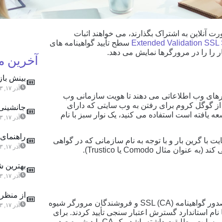
ت آنلاین به اشتراک بگذارند، می خواهند اثبات
Extended Validation SSL
سطح تأیید گواهینامه های
آخرین 
بینش باز
آذر ۱۷, ۱۴۰۳
SSL Validation Extende به مرورگرهای وب اطلاعاتی می دهند تا هویت سازمانی وب
 از گوگل کروم برای رفتن به وب سایتی که دارای
جانشینی 
ه یافته است استفاده می کنید، یک نوار سبز با نام
آذر ۱۷, ۱۴۰۳
راهنمای 
 با گرین بار و با توجه به نام سازمانی که در گواهی
آذر ۱۷, ۱۴۰۳
بهترین ش
آذر ۱۷, ۱۴۰۳
از منظری
در سال ۲۰۰۶ ، گروهی از مسئولان پیشرو در زمینه صدور گواهینامه SSL (CA) و فروشندگان مرورگر شیوه
آذر ۱۷, ۱۴۰۳
 استاندارد را برای تأیید و نمایش گواهینامه SSL با نام استاندارد گسترش اعتبار سنجی تأیید کردند. برای
صدور گواهینامه SSL که مرجع صادر کننده و مالک وب سایت مطابقت داشته باشد، یک CA باید شیوه صدور