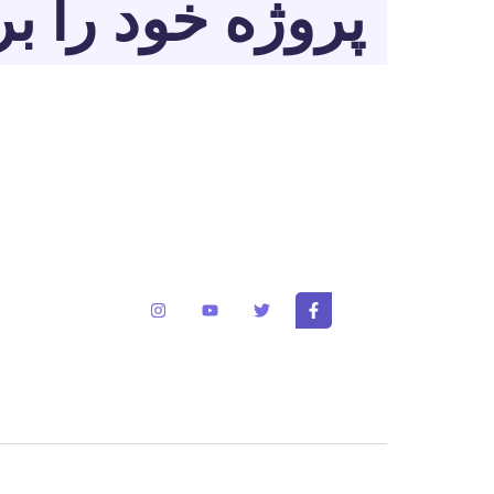
پروژه خود را بر
برای تغییر این متن بر روی دکمه ویرایش کلیک کنید
ایپسوم متن ساختگی با تولید سادگی نامفهوم از صن
و با استفاده از طراحان گرافیک است.
کپی رایت © 2025 کلیه حقوق مادی و معنوی این سایت متعلق به