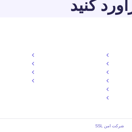
آورد کنید
خدمات
دسترسی سری
. لورم
طراحی سایت
درباره ما
عت چاپ
تولد محتوا
خدمات
سئو سایت
تعرفه
سوشال مدیا
تماس
طراحی گرافیک
خدمات میزبانی وب
شرکت امن SSL
است.