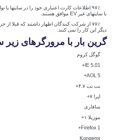
با سایتهای غیر EV موافق هستند.
۷۷٪ از شرکت کنندگان اظهار داشتند که قبلا از خ
دیگر این کار را نمی کنند.
گرین بار با مرورگرهای زیر 
گوگل کروم
IE 5.01+
AOL 5+
نت نت ۴.۷+
اپرا ۷+
سافاری
موزیلا ۱+
Firefox 1+
Konqeror