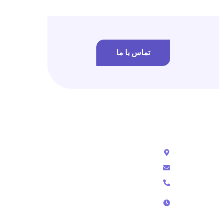
تماس با ما
ع
تماس با ما
رشت - گلسار - خیابان استاد معین
info@amnssl.com
09118171985 - 09352874337
پشتیبانی تلفنی از ساعت 9 الی 18
پشتیبانی در تلگرام و تیکت از 9 الی 24