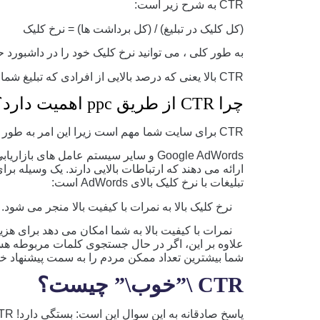
CTR به شرح زیر است:
(کل کلیک در تبلیغ) / (کل برداشت ها) = نرخ کلیک
به طور کلی ، می توانید نرخ کلیک خود را در داشبورد حساب PPC خود مشاه
CTR بالا یعنی که درصد بالایی از افرادی که تبلیغ شما را دیده و روی آن کلیک می کنند.
چرا CTR از طریق ppc اهمیت دارد؟
CTR برای سایت شما مهم است زیرا این امر به طور مستقیم روی کیفیت تجارت شما تأثیر می گذارد.
Google AdWords و سایر سیستم عامل های 
ارائه می دهند که ارتباطات بالایی دارند. یک وسیله برای 
تبلیغات با نرخ کلیک بالای AdWords است:
نرخ کلیک بالا به نمرات با کیفیت بالا منجر می شود.
نمرات با کیفیت بالا به شما امکان می دهد برای هزینه 
علاوه بر این، اگر در حال جستجوی کلمات مربوطه هستی
شما بیشترین تعداد ممکن مردم را به سمت پیشنهاد خو
CTR \”خوب\” چیست؟