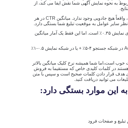
ربوط به نحوه نمایش آگهی شما نقش ایفا می کند، از
ایج.
بنابراین اگر شما می خواهید نرخ کلیک بالا داشته باشید، واقعاً هیچ جادویی وجود ندارد. میانگین CTR در هر
میانگین CTR در AdWords برای جستجو ۱.۹۱٪ و برای نمایش ۰.۳۵٪ است. اما این فقط یک آمار میانگین
به عنوان یک قانون کوچک، یک CTR خوب در AdWords در شبکه جستجو ۴-۵٪ + یا در شبکه نمایش ۰.۵-۱٪
ت خوب است،اما شما همیشه نرخ کلیک میانگین بالاتر
ه شما می خواهید CTR های بالایی هستند در کلمات کلیدی خاص که مستقیما به فروش
نابراین یک CTR خوب به معنای هدف قرار دادن کلمات صحیح است و سپس با متن
لیغات می توانید دریافت کنید.
تبلیغ و صفحات فرود