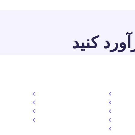
آورد کنید
خدمات
دسترسی سری
. لورم
طراحی سایت
درباره ما
عت چاپ
تولد محتوا
خدمات
سئو سایت
تعرفه
سوشال مدیا
تماس
طراحی گرافیک