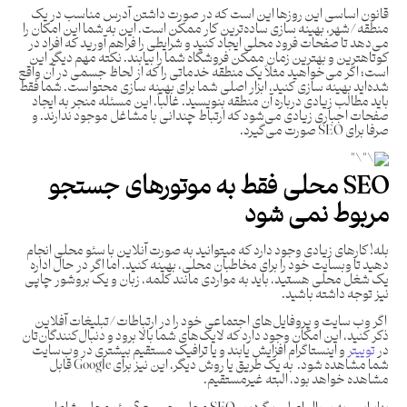
قانون اساسی این روزها این است که در صورت داشتن آدرس مناسب در یک
منطقه/شهر، بهینه سازی ساده‌ترین کار ممکن است. این به شما این امکان را
می‌دهد تا صفحات فرود محلی ایجاد کنید و شرایطی را فراهم آورید که افراد در
کوتاهترین و بهترین زمان ممکن فروشگاه شما را بیابند. نکته مهم دیگر این
است؛ اگر می‌خواهید مثلاً یک منطقه خدماتی را که از لحاظ جسمی در آن واقع
شده‌اید بهینه سازی کنید، ابزار اصلی شما برای بهینه سازی محتواست. شما فقط
باید مطالب زیادی درباره آن منطقه بنویسید. غالباً، این مسئله منجر به ایجاد
صفحات اجباری زیادی می‌شود که ارتباط چندانی با مشاغل موجود ندارند. و
صرفا برای SEO صورت می‌گیرد.
SEO
محلی فقط به موتورهای جستجو
مربوط نمی شود
بله! کارهای زیادی وجود دارد که میتوانید به صورت آنلاین با سئو محلی انجام
دهید تا وبسایت خود را برای مخاطبان محلی، بهینه کنید. اما اگر در حال اداره
یک شغل محلی هستید، باید به مواردی مانند کلمه، زبان و یک بروشور چاپی
نیز توجه داشته باشید.
اگر وب سایت و پروفایل‌های اجتماعی خود را در ارتباطات/تبلیغات آفلاین
ذکر کنید، این امکان وجود دارد که لایک‌های شما بالا برود و دنبال‌کنندگان‌تان
در
توییتر
و اینستاگرام افزایش یابند و یا ترافیک مستقیم بیشتری در وب‌سایت
شما مشاهده شود. به یک طریق یا روش دیگر، این نیز برای Google قابل
مشاهده خواهد بود، البته غیرمستقیم.