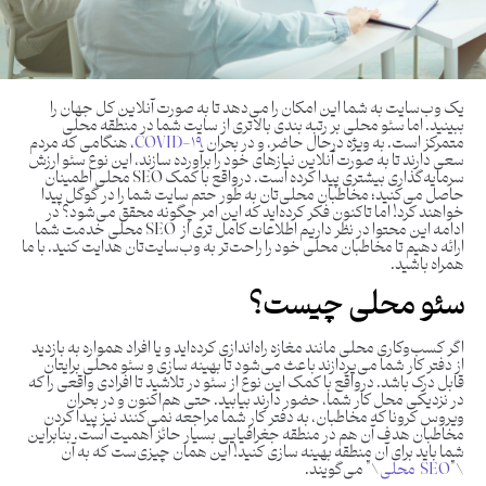
یک وب‌سایت به شما این امکان را می‌دهد تا به صورت آنلاین کل جهان را
ببینید. اما سئو محلی بر رتبه بندی بالاتری از سایت شما در منطقه محلی
متمرکز است. به ویژه درحال حاضر، و در بحران
COVID-19
، هنگامی که مردم
سعی دارند تا به صورت آنلاین نیازهای خود را برآورده سازند، این نوع سئو ارزش
سرمایه‌گذاری بیشتری پیدا کرده است. درواقع با کمک SEO محلی اطمینان
حاصل می‌کنید؛ مخاطبان محلی‌تان به طور حتم سایت شما را در گوگل پیدا
خواهند کرد! اما تاکنون فکر کرده‌اید که این امر چگونه محقق می‌شود؟ در
ادامه این محتوا در نظر داریم اطلاعات کامل تری از SEO محلی خدمت شما
ارائه دهیم تا مخاطبان‌ محلی‌ خود را راحت‌تر به وب‌سایت‌تان هدایت کنید. با ما
همراه باشید.
سئو محلی چیست؟
اگر کسب‌وکاری محلی مانند مغازه راه‌اندازی کرده‌اید و یا افراد همواره به بازدید
از دفتر کار شما می‌پردازند باعث می‌شود تا بهینه سازی و سئو محلی برایتان
قابل درک باشد. درواقع با کمک این نوع از سئو در تلاشید تا افرادی واقعی را که
در نزدیکی محل کار شما، حضور دارند بیابید. حتی هم‌اکنون و در بحران
ویروس کرونا که مخاطبان، به دفتر کار شما مراجعه نمی‌کنند نیز پیدا کردن
مخاطبان هدف آن هم در منطقه جغرافیایی بسیار حائز اهمیت است. بنابراین
شما باید برای آن منطقه بهینه سازی کنید! این همان چیزی‌ست که به آن
\”
SEO محلی
\” می‌گویند.