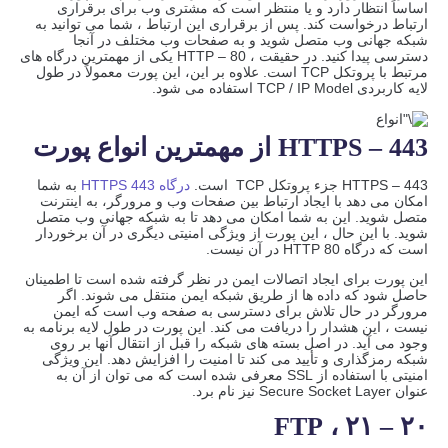
اساساً انتظار دارد و یا منتظر است که مشتری وب برای برقراری
ارتباط درخواست کند. پس از برقراری این ارتباط ، شما می توانید به
شبکه جهانی وب متصل شوید و به صفحات وب مختلف در آنجا
دسترسی پیدا کنید. در حقیقت ، HTTP – 80 یکی از مهمترین درگاه های
مرتبط با پروتکل TCP است. علاوه بر این، این پورت معمولاً در طول
لایه کاربردی TCP / IP Model استفاده می شود.
HTTPS – 443 از مهمترین انواع پورت
HTTPS – 443 جزء پروتکل TCP است.
درگاه HTTPS 443
به شما
امکان می دهد با ایجاد ارتباط بین صفحات وب و مرورگر، به اینترنت
متصل شوید. این به شما امکان می دهد تا به شبکه جهانی وب متصل
شوید. با این حال ، این پورت از ویژگی امنیتی دیگری در آن برخوردار
است که درگاه HTTP 80 در آن نیست.
این پورت برای ایجاد اتصالات ایمن در نظر گرفته شده است تا اطمینان
حاصل شود که داده ها از طریق شبکه ایمن منتقل می شوند. اگر
مرورگر در حال تلاش برای دسترسی به صفحه وب است که ایمن
نیست ، این هشدار را دریافت می کند. این پورت در طول لایه برنامه به
وجود می آید. در اصل بسته های شبکه را قبل از انتقال آنها بر روی
شبکه رمزگذاری و تأیید می کند تا امنیت را افزایش دهد. این ویژگی
امنیتی با استفاده از SSL معرفی شده است که می توان از آن به
عنوان Secure Socket Layer نیز نام برد.
۲۰ – ۲۱ ، FTP