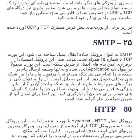
بسیاری از ویژگی های دیگر مانند امنیت بسته های داده ای وجود دارد که
توسط انواع مختلف پورت ها تهیه می شود. تطبیق پذیری این درگاه های
TCP و UDP در دسترس شما را قادر می سازد مطابق نیاز خود،
مناسب ترین راه برای کار خود انتخاب کنید.
در زیر برخی از پورت های پیش فرض مشترک TCP و UDP آورده شده
است.
SMTP – ۲۵
SMTP به عنوان پروتکل ساده انتقال ایمیل شناخته می شود. این پورت
TCP با شماره ۲۵ همراه است. هدف اصلی این پروتکل اطمینان از
برقراری ایمن پیام های ایمیل از طریق شبکه است. این پورت معمولاً
در طول لایه Application ایجاد شده و نه تنها وظیفه ارسال پیام در
شبکه ها را انجام می دهد بلکه می تواند با موفقیت پیام ها را بین شبکه
های مختلف تحویل دهد. این امر به دلیل امنیت، آن را به عنوان یکی از
درگاه های مهم ارتباط پیام ها از طریق شبکه و ایجاد آن در کنار سایر
ویژگی ها قرار می دهد. با این وجود، شما این حق را ندارید که ایمیل
های خود را برای خواندن آنها بارگیری کنید. این فقط برای انتقال آنها از
طریق شبکه در نظر گرفته شده است.
HTTP – 80
پروتکل انتقال HTTP و Hypertext با پورت ۸۰ همراه است. این پروتکل
تحت دسته پروتکل TCP قرار گرفته و از معروف ترین و پرکاربردترین
پورتهای جهان است. هدف اصلی پورت ۸۰ این است که امکان
دسترسی مرورگر به صفحات وب در اینترنت را فراهم کند. پورت ۸۰