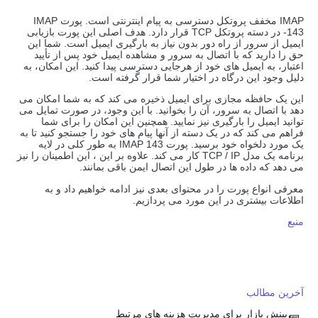
IMAP مخفف پروتکل دسترسی به پیام اینترنتی است. پورت IMAP
-143 در دسته پروتکل TCP قرار دارد. هدف اصلی این پورت بازیابی
ایمیل از سرور از راه دور بدون نیاز به بارگیری ایمیل است. شما این
حق را دارید که با اتصال به سرور و مشاهده ایمیل خود پس از تأیید
اعتبار، به ایمیل های خود از هرجایی دسترسی پیدا کنید. این امکان، به
دلیل وجود این درگاه در اختیار شما قرار گرفته است.
این یک حافظه مجازی برای ایمیل ذخیره می کند که به شما امکان می
دهد با اتصال به سرور، آن را بخوانید. با این وجود، در صورت تمایل می
توانید ایمیل را بارگیری نیز نمایید. همچنین این امکان را برای شما
فراهم می کند که در یک دسته از آنها پیام های خود را جستجو کنید تا به
یک مورد دلخواه خود برسید. پورت IMAP 143 به طور کلی در لایه
برنامه یک مدل TCP / IP کار می کند. علاوه بر این ، این اطمینان را نیز
می دهد که داده ها در طول این اتصال ایمن باقی بمانند.
معرفی انواع پورت را در محتوای بعدی نیز ادامه خواهیم داد و به
اطلاعات بیشتری در این مورد می پردازیم.
منبع
آخرین مطالب
بینش بازار برای مدیریت هزینه های مرتبط