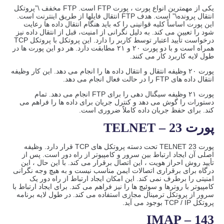
یکی از مهمترین انواع پورت ، پورت FTP است. FTP مخفف \”پروتکل
انتقال پرونده\” است. هدف FTP انتقال فایلها از طریق اینترنت است.
این پورت اساساً کلیه قوانینی را که باید هنگام انتقال داده ها رعایت
شود را تعیین می کند. به دلیل نگرانی از امنیت، قبل از انتقال داده نیز
درخواست تأیید اعتبار توسط کاربر را دارد. این پروتکل با پروتکل TCP
همراه است و با دو پورت ۲۰ و ۲۱ مطابقت دارد. هر دو این پورت ها در
طول لایه کاربرد کار می کنند.
پورت ۲۰ وظیفه انتقال و انتقال داده ها را انجام می دهد. این کار وظیفه
انتقال داده های FTP را در حالت فعال انجام می دهد.
پورت ۲۱ وظیفه سیگنال دهی را برای FTP انجام می دهد. تمام
دستورات را گوش می دهد و کنترل جریان برای داده ها را فراهم می
کند. برای حفظ جریان داده کاملاً ضروری است.
پورت TELNET – 23
پورت TELNET 23 تحت دسته پروتکل های TCP قرار دارد. وظیفه
اصلی آن ایجاد ارتباط بین سرور و کامپیوتر از راه دور است. پس از
تأیید روش احراز هویت ، این اتصال برقرار می کند. با این حال ، این
درگاه برای برقراری اتصالات ایمن مناسب نیست و به هیچ وجه نگرانی
امنیتی را برطرف نمی کند. این امکان ایجاد ارتباط از راه دور یک
کامپیوتر با روترها و سوئیچ ها را نیز فراهم می کند. برای ایجاد ارتباط با
سرور از پروتکل ترمینال مجازی استفاده می کند. در طول لایه برنامه
پروتکل TCP / IP بوجود می آید.
IMAP – 143