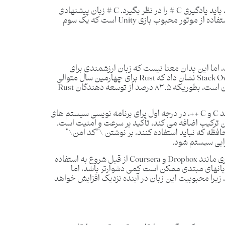
علاوه بر این، هر کسی که به توسعه VR علاقه مند است، باید یادگیری C # را در نظر بگیرد. C # زبان پیشنهادی
برای ساخت بازی های ویدیویی سه بعدی و ۲ بعدی با استفاده از موتور محبوب بازی Unity است که یک سوم
ست، اما این بدان معنا نیست که زبان ارزشمندی برای
یادگیری نیست. نظرسنجی برنامه نویسان Stack Overflow’s 2019 نشان داد که Rust برای چهارمین سال متوالی
محبوب ترین زبان برنامه نویسی در بین توسعه دهندگان است، بطوریکه ۸۳.۵ درصد از توسعه دهندگان Rust
Rust توسط شرکت Mozilla ساخته شده است، Rust مانند C و C ++، در درجه اول برای برنامه نویسی سیستم های
در نظر گرفته شده است. آنچه که Rust به این ترکیب اضافه می کند، تأکید بر سرعت و امنیت است.
ز حافظه که نباید استفاده کنند، بر نوشتن \”کد امن\”
رابی سیستم شود.
مزایای Rust به این است که سایر شرکت های بزرگ فناوری مانند Dropbox و Coursera از قبل شروع به استفاده
 زبانهای مبتدی ممکن است کمی دشوارتر باشد، اما
بود، زیرا محبوبیت این زبان در آینده نزدیک افزایش خواهد