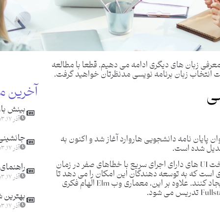
معرفی زبان های دیگری ادامه می دهیم. قطعا با مطالعه
انتخاب زبان برنامه نویسی مدنظرتان خواهید گرفت.
آخرین م
سی
بینش باز
آذر ۱۷, ۱۴۰۳
جانشینی ا
ن پایان نامه دانشجویی هاروارد آغاز شد و اکنون به
بدیل شده است.
آذر ۱۷, ۱۴۰۳
Elm در جاوا اسکریپت کامپایل می شود و آن را برای ساخت UI های دارای اجرای سریع با خطاهای صفر در زمان
راهنمای 
امه نویسی کاربردی است که به توسعه دهندگان این امکان را می دهد تا
آذر ۱۷, ۱۴۰۳
واسط های سمت مشتری را بدون وجود HTML و CSS ایجاد کنند. علاوه بر این، معماری وب Elm الهام فکری
بهترین ش
آذر ۱۷, ۱۴۰۳