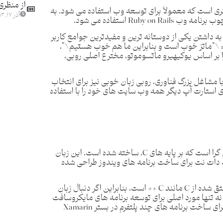
از منظری
دیگری است که معمولاً برای توسعه وب استفاده می شود. به
آذر ۱۷, ۱۴۰۳
Ruby استفاده می شود.
ه داشتن یکی از دوستانه ترین و مفیدترین جوامع کاربر
 \”ماتز خوب است و بنابراین ما هم خوب هستیم\”،
را بر اساس یوکیهیرو ماتسوموتو، مخترع اصلی روبی،
ا مشاغل بزرگ فناوری، روبی زبان خوبی نیز برای انتخاب
ومبرگ، Shopify و تعداد بیشماری استارت آپ دیگر همه وب سایت های خود را با استفاده
مانند C ++، C # (تلفظ C شارپ) یک زبان هدفدار و شی گرا است که بر پایه های C. ساخته شده است. این زبان
 دات نت برای ساخت برنامه های ویندوز طراحی شده
C # از نحوی استفاده می کند که شبیه سایر زبانهای مشتق شده از C مانند C ++ است، بنابراین اگر دنبال زبان
 از خانواده C هستید، انتخاب آن آسان است. C # نه تنها مورد اصلی برای توسعه برنامه های مایکروسافت
است، بلکه همچنین زبان توسعه دهندگان تلفن همراه برای ساخت برنامه های چند پلتفرم در بستر Xamarin