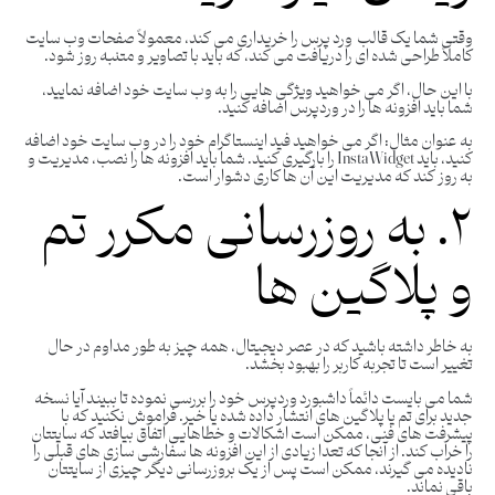
وقتی شما یک قالب ورد پرس را خریداری می کند، معمولاً صفحات وب سایت
کاملاً طراحی شده ای را دریافت می کند، که باید با تصاویر و متنبه روز شود.
با این حال، اگر می خواهید ویژگی هایی را به وب سایت خود اضافه نمایید،
شما باید افزونه ها را در وردپرس اضافه کنید.
به عنوان مثال: اگر می خواهید فید اینستاگرام خود را در وب سایت خود اضافه
کنید، باید InstaWidget را بارگیری کنید. شما باید افزونه ها را نصب، مدیریت و
به روز کند که مدیریت این آن ها کاری دشوار است.
۲. به روزرسانی مکرر تم
و پلاگین ها
به خاطر داشته باشید که در عصر دیجیتال، همه چیز به طور مداوم در حال
تغییر است تا تجربه کاربر را بهبود بخشد.
شما می بایست دائماً داشبورد وردپرس خود را بررسی نموده تا ببیند آیا نسخه
جدید برای تم یا پلاگین های انتشار داده شده یا خیر. فراموش نکنید که با
پیشرفت های فنی، ممکن است اشکالات و خطاهایی اتفاق بیافتد که سایتتان
را خراب کند. از آنجا که تعدا زیادی از این افزونه ها سفارشی سازی های قبلی را
نادیده می گیرند، ممکن است پس از یک بروزرسانی دیگر چیزی از سایتتان
باقی نماند.