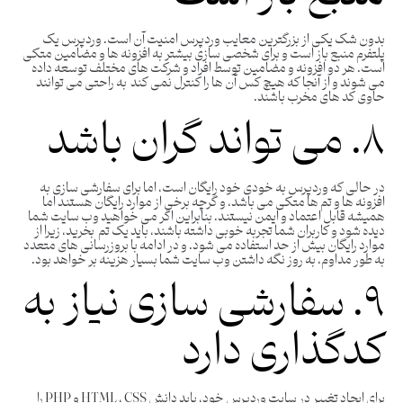
بدون شک یکی از بزرگترین معایب وردپرس امنیت آن است. وردپرس یک
پلتفرم منبع باز است و برای شخصی سازی بیشتر به افزونه ها و مضامین متکی
است. هر دو افزونه و مضامین توسط افراد و شرکت های مختلف توسعه داده
می شوند و از آنجا که هیچ کس آن ها را کنترل نمی کند به راحتی می توانند
حاوی کد های مخرب باشند.
۸. می تواند گران باشد
در حالی که وردپرس به خودی خود رایگان است، اما برای سفارشی سازی به
افزونه ها و تم ها متکی می باشد، و گرچه برخی از موارد رایگان هستند اما
همیشه قابل اعتماد و ایمن نیستند. بنابراین اگر می خواهید وب سایت شما
دیده شود و کاربران شما تجربه خوبی داشته باشند، باید یک تم بخرید، زیرا از
موارد رایگان بیش از حد استفاده می شود. و در ادامه با بروزرسانی های متعدد
به طور مداوم، به روز نگه داشتن وب سایت شما بسیار هزینه بر خواهد بود.
۹. سفارشی سازی نیاز به
کدگذاری دارد
برای ایجاد تغییر در سایت وردپرس خود، باید دانش HTML ، CSS و PHP را