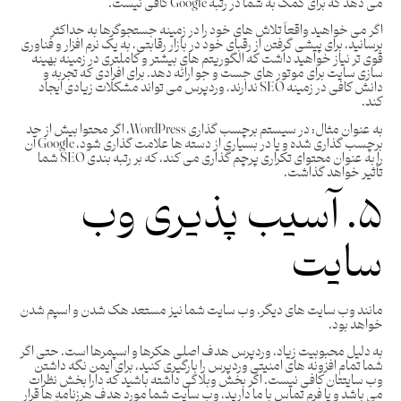
می دهد که برای کمک به شما در رتبه Google کافی نیست.
اگر می خواهید واقعاً تلاش های خود را در زمینه جستجوگرها به حداکثر
برسانید، برای پیشی گرفتن از رقبای خود در بازار رقابتی، به یک نرم افزار و فناوری
قوی تر نیاز خواهید داشت که الگوریتم های بیشتر و کاملتری در زمینه بهینه
سازی سایت برای موتور های جست و جو ارائه دهد. برای افرادی که تجربه و
دانش کافی در زمینه SEO ندارند، وردپرس می تواند مشکلات زیادی ایجاد
کند.
به عنوان مثال: در سیستم برچسب گذاری WordPress، اگر محتوا بیش از حد
برچسب گذاری شده و یا در بسیاری از دسته ها علامت گذاری شود، Google آن
را به عنوان محتوای تکراری پرچم گذاری می کند، که بر رتبه بندی SEO شما
تأثیر خواهد گذاشت.
۵. آسیب پذیری وب
سایت
مانند وب سایت های دیگر، وب سایت شما نیز مستعد هک شدن و اسپم شدن
خواهد بود.
به دلیل محبوبیت زیاد، وردپرس هدف اصلی هکرها و اسپمرها است. حتی اگر
شما تمام افزونه های امنیتی وردپرس را بارگیری کنید، برای ایمن نگه داشتن
وب سایتتان کافی نیست. اگر بخش وبلاگی داشته باشید که دارا بخش نظرات
می باشد و یا فرم تماس با ما دارید، وب سایت شما مورد هدف هرزنامه ها قرار