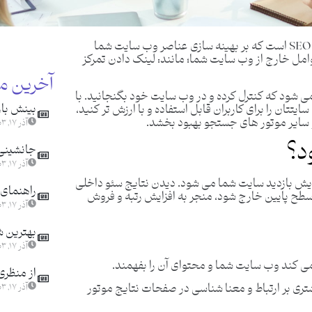
سئو داخلی چیست ؟ سئو داخلی، یک جز component از SEO است که بر بهینه سازی عناصر وب سایت شما
امل خارج از وب سایت شما؛ مانند: لینک دادن تمرکز
آخرین م
ازی ای گفته می شود که کنترل کرده و در وب سایت خود بگنجانید. با
بینش باز
ان را برای کاربران قابل استفاده و با ارزش تر کنید،
آذر ۱۷, ۱۴۰۳
د؟
جانشینی ا
آذر ۱۷, ۱۴۰۳
زایش بازدید سایت شما می شود. دیدن نتایج سئو داخلی
راهنمای 
 سطح پایین خارج شود، منجر به افزایش رتبه و فروش
آذر ۱۷, ۱۴۰۳
بهترین ش
آذر ۱۷, ۱۴۰۳
 کند وب سایت شما و محتوای آن را بفهمند.
از منظری
ری بر ارتباط و معنا شناسی در صفحات نتایج موتور
آذر ۱۷, ۱۴۰۳