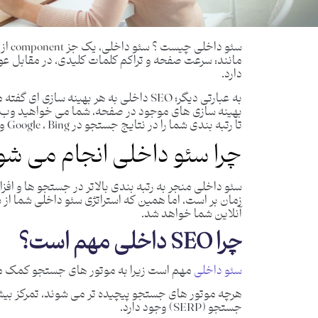
مانند: سرعت صفحه و تراکم کلمات کلیدی، در مقابل عو
دارد.
به عبارتی دیگر؛ SEO داخلی به هر بهینه س
بهینه سازی های موجود در صفحه، شما می خواهید وب سایتت
تا رتبه بندی شما را در نتایج جستجو در Google ، Bing و سایر موتور های جستجو بهبود بخشد.
چرا سئو داخلی انجام می شو
سئو داخلی منجر به رتبه بندی بالاتر در جستجو ها و اف
زمان بر است، اما همین که استراتژی سئو داخلی شما از
آنلاین شما خواهد شد.
چرا SEO داخلی مهم است؟
سئو داخلی
مهم است زیرا به موتور های جستجو کمک می
هرچه موتور های جستجو پیچیده تر می شوند، تمرکز بیشت
جستجو (SERP) وجود دارد.