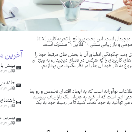
استراتژی محتوا برای وب یک بحث نسبتاً جدید در فضای دیجیتال است. این بحث درواقع با تجربه کاربر (UX)،
عمومی و بازاریابی سنتی \”آفلاین\” مشترک است.
آخرین م
رای وب، چگونگی انطباق آن با بخش های مرتبط خود را
ی کاربردی را که هرکس در فضای دیجیتال؛ به ویژه آن
بینش باز
ع به کار خود آن ها را در نظر بگیرد، می پردازیم.
آذر ۱۷, ۱۴۰۳
جانشینی ا
آذر ۱۷, ۱۴۰۳
اطلاعات نوآورانه است که به ایجاد اقتدار، تخصص و روابط
وا این است که از خود به عنوان یک بازاریاب بپرسید
راهنمای 
 می توانید به خود کمک کنید تا در زمینه خود به یک
آذر ۱۷, ۱۴۰۳
بهترین ش
آذر ۱۷, ۱۴۰۳