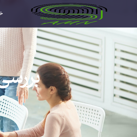
خا
بررسی 