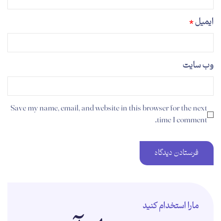
ایمیل
*
وب‌ سایت
Save my name, email, and website in this browser for the next
time I comment.
مارا استخدام کنید