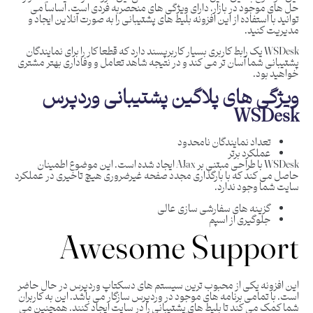
حل های موجود در بازار، دارای ویژگی های منحصربه فردی است. اساساً می
توانید با استفاده از این افزونه بلیط های پشتیبانی را به صورت آنلاین ایجاد و
مدیریت کنید.
WSDesk یک رابط کاربری بسیار کاربرپسند دارد که قطعا کار را برای نمایندگان
پشتیبانی شما آسان تر می کند و در نتیجه شاهد تعامل و وفاداری بهتر مشتری
خواهید بود.
ویژگی های پلاگین پشتیبانی وردپرس
WSDesk
تعداد نمایندگان نامحدود
عملکرد برتر
WSDesk با طراحی مبتنی بر AJax ایجاد شده است. این موضوع اطمینان
حاصل می کند که با بارگذاری مجدد صفحه غیرضروری هیچ تاخیری در عملکرد
سایت شما وجود ندارد.
گزینه های سفارشی سازی عالی
جلوگیری از اسپم
Awesome Support
این افزونه یکی از محبوب ترین سیستم های دسکتاپ وردپرس در حال حاضر
است. با تمامی برنامه های موجود در وردپرس سازگار می باشد. این به کاربران
شما کمک می کند تا بلیط های پشتیبانی را در سایت ایجاد کنند. همچنین می