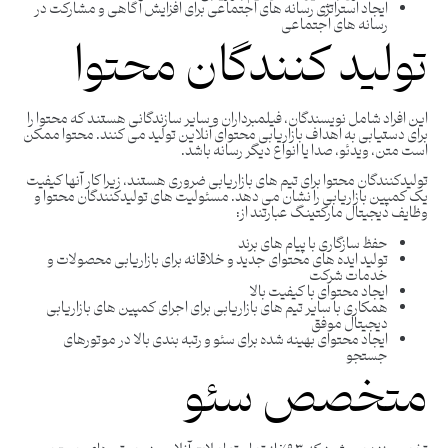
ایجاد استراتژی رسانه های اجتماعی برای افزایش آگاهی و مشارکت در
رسانه های اجتماعی
تولید کنندگان محتوا
این افراد شامل نویسندگان، فیلمبرداران و سایر سازندگانی هستند که محتوا را
برای دستیابی به اهداف بازاریابی محتوای آنلاین تولید می کنند. محتوا ممکن
است متن، ویدئو، صدا یا انواع دیگر رسانه باشد.
تولیدکنندگان محتوا برای تیم های بازاریابی ضروری هستند، زیرا کار آنها کیفیت
یک کمپین بازاریابی را نشان می دهد. مسئولیت های تولیدکنندگان محتوا و
وظایف دیجیتال مارکتینگ عبارتند از:
حفظ سازگاری با پیام های برند
تولید ایده های محتوای جدید و خلاقانه برای بازاریابی محصولات و
خدمات شرکت
ایجاد محتوای با کیفیت بالا
همکاری با سایر تیم های بازاریابی برای اجرای کمپین های بازاریابی
دیجیتال موفق
ایجاد محتوای بهینه شده برای سئو و رتبه بندی بالا در موتورهای
جستجو
متخصص سئو