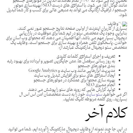
تخمین زده می شود که ۹۳٪ از تمام تعاملات آنلاین در موتورهای جستجو
مانند گوگل آغاز می شود. با استراتژی‌ های درست SEO (بهینه‌سازی موتور
جستجو)، ترافیک ارگانیک می ‌تواند به منبعی عالی برای کسب و کار شما تبدیل
شود.
بسیاری از کاربران اینترنت از اولین صفحه نتایج جستجو عبور نمی کنند،
بنابراین وجود یک متخصص سئو در تیم شما برای موفقیت در بازاریابی
دیجیتال بسیار مهم می باشد. آنها اطمینان می دهند که محتوای وب آسان برای
خواندن، پاسخگوی تلفن همراه و بهینه سازی برای جستجو است. وظایف یک
متخصص سئو دیجیتال مارکتینگ عبارتند از:
تعریف و اجرای استراتژی کلمات کلیدی
به روز رسانی سرفصل ها، متن جایگزین تصویر و ابرداده برای بهبود رتبه
بندی موتورهای جستجو
مدیریت ابزارهایی مانند وب سایت و Google Analytics
ایجاد استراتژی های سئو برای افزایش تبدیل وب سایت
بهینه سازی محتوا برای عملکرد در موتورهای جستجو
انجام ممیزی SEO
تولید گزارش هایی که رویه های سئو را پوشش می دهند
اگر می خواهید
سئو سایت
خود را به دست متخصصان امن اس اس ال
بسپارید، روی کلمه مربوطه کلیک نمایید.
کلام آخر
در این جا چند نمونه از وظایف دیجیتال مارکتینگ زا آورده ایم. شما می توانید