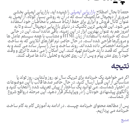
حتماً تا بحال اصطلاح
بازاریابی ایمیلی
را شنیده اید. بازاریابی ایمیلی بخشی
ضروری از دیجیتال مارکتینگ است که در آن به روشی بسیار کوتاه، از ایمیل به
عنوان کانال فروش و ابزاری برای حفظ ارتباط مستمر با مخاطبان خود استفاده
می شود. این قدیمی ترین تکنیک در دنیای بازاریابی دیجیتال است و تا به
امروز هم به عنوان بهترین ابزار در این زمینه، باقی مانده است. این در حالی
است که خبرنامه با استفاده از زبان HTML و متناسب با همه سیستم عامل ها
و مرورگرها طراحی شده است. در حال حاضر، نرم افزارهای آنلاینی که به ساخت
خبرنامه اختصاص داده شده اند، روند ساخت و ساز را بسیار ساده می کنند و به
کسانی که قصد دارند خبرنامه تهیه کنند، این امکان را می دهند تا انرژی و وقت
خود را روی متن پیام و پس از آن، روی تجزیه و تحلیل داده ها صرف کنند.
نتیجه
اگر می خواهید یک خبرنامه برای تبریک سال نو، روز ولنتاین، روز تولد یا
مناسباتی از این قبیل ارسال کنید، در حال حاضر صدها قالب با این موضوعات
در اختیار شماست. می توانید یک ساختار از پیش تعریف شده را انتخاب کنید و
یا الگوی پیشنهادی خودتان را در ویرایشگر قرار دهید. این مرحله درواقع شروع
کار شماست.
پس از مطالعه محتوای خبرنامه چیست ، در ادامه به آموزش گام به گام ساخت
خبرنامه می پردازیم.
منبع