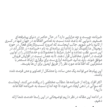
خبرنامه چیست و چه مزایایی دارد؟ در حال حاضر در دنیای پیشرفته‌ای
هستیم، دنیایی که باعث شده نسبت به تمامی اتفاقات در جهان تنها در کسری
از ثانیه باخبر شویم. جالب اینجاست که امروزه کسب‌وکارهای فعال در حوزه
دیجیتال مارکتینگ نیز با راه‌اندازی برنامه‌ای به نام «خبرنامه» در تلاش‌اند در
این مسیر عقب نمانده و اخبار مرتبط با محصولات و خدماتشان را در اولین
فرصت در اختیار مخاطبان قرار دهند. تا به همان نسبت در افزایش فروش
موفق شوند. باید بدانید خبرنامه ابزاری‌ست برای برقراری ارتباط مستمر با
مشترکین که اطلاعات مورد نظر را از طریق ایمیل برای آن‌ها بفرستد.
این پیام‌ها می‌توانند یک متن ساده، یا متشکل از تصاویر و متن فرمت شده
باشند.
اکثر افراد روزانه از خبرنامه‌ها، مطالب مختلفی را دریافت می‌کنند. اینجاست
که سوالی در ذهن ایجاد می‌شود؛ تا چه اندازه نسبت به خبرنامه اطلاعات
دارید؟
در ادامه این مقاله در نظر داریم توضیحاتی در این راستا خدمت شما ارائه
دهیم.