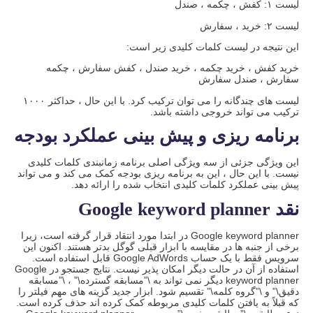
لیست ۱: کفش ، چکمه ، صندل
لیست ۲: خرید ، سفارش
این نتیجه در لیست کلمات کلیدی زیر است:
خرید کفش ، خرید چکمه ، خرید صندل ، کفش سفارش ، چکمه
سفارش ، صندل سفارش
لیست های چندگانه را می توان ترکیب کرد. با این حال ، حداکثر ۱۰۰۰
ترکیب می تواند خروجی داشته باشد.
برنامه ریزی و پیش بینی عملکرد بودجه
این ویژگی جزئی از سه ویژگی اصلی برنامه زمانبندی کلمات کلیدی
نیست. با این حال ، این به برنامه ریزی بودجه کمک می کند و می تواند
پیش بینی عملکرد کلمات کلیدی انتخاب شده را ارائه دهد.
نقد Google keyword planner
Google keyword planner در ابتدا مورد انتقاد قرار گرفته است، زیرا
برخی از جنبه ها در مقایسه با ابزار قبلی گوگل بدتر هستند. اکنون این
سرویس فقط با یک حساب Google AdWords قابل استفاده است.
استفاده از آن در حالت دیگر امکان پذیر نیست. نتایج جستجو در Google
keyword planner دیگر نمی تواند به \”مسابقه گسترده\” ، \”مسابقه
دقیق\” و \”گروه کلمه\” تقسیم شود. ابزار جدید گزینه های مهم فیلتر را
که قبلاً به یافتن کلمات کلیدی مربوطه کمک کرده اند حذف کرده است.