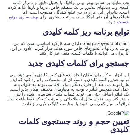
وب سایتها بر اساس پیش بینی ترافیک یا تحلیل دقیق تر تمرکز کلمه
کلیدی وب سایتهای پیشرو در یک منطقه خاص، بارها و بارها اثبات کرده
است. بنابراین این ابزار در بین تبلیغ کنندگان محبوب است، اما
عملکردهای آن حتی امکانات به مراتب بیشتری برای
بهینه سازی موتور
جستجو
دارد.
توابع برنامه ریز کلمه کلیدی
Google keyword planner دارای سه کارکرد اساسی است که می
توانند به زبانها یا کشورهای خاص مورد هدف قرار گیرند. علاوه بر این،
کاربران می توانند با کلمات کلیدی منفی نیز کار کنند.
جستجو برای کلمات کلیدی جدید
این ابزار به کاربران امکان ایجاد ایده های کلمه کلیدی را می دهد. می
توانید چندین کلمه کلیدی یا دسته ای از محصولات را وارد کنید که ایده
ها را تولید می کند. از طرف دیگر ، یک URL می تواند به عنوان پایه
عمل کند. همچنین فیلتر با توجه به معیارهای مختلف امکان پذیر است.
یک فیلتر اضافی حتی می تواند کلمات کلیدی شناسایی شده را نیز
بیشتر کند و به عنوان مثال اصطلاحاتی را مرتب کند که فقط باعث ایجاد
ترافیک بسیار کمی می شوند یا به قیمت کلیک بالایی نیاز دارند.
تعیین حجم و روند جستجوی کلمات
کلیدی