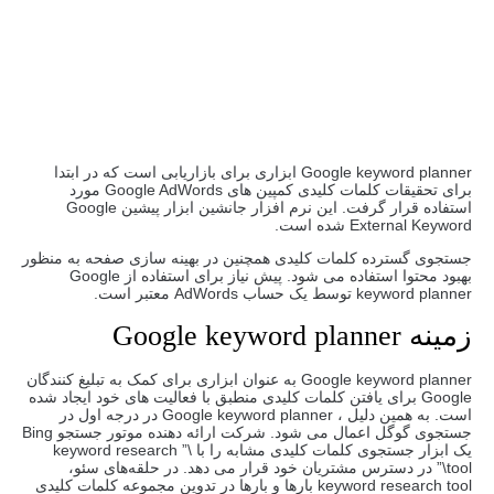
Google keyword planner ابزاری برای بازاریابی است که در ابتدا
برای تحقیقات کلمات کلیدی کمپین های Google AdWords مورد
استفاده قرار گرفت. این نرم افزار جانشین ابزار پیشین Google
External Keyword شده است.
جستجوی گسترده کلمات کلیدی همچنین در بهینه سازی صفحه به منظور
بهبود محتوا استفاده می شود. پیش نیاز برای استفاده از Google
keyword planner توسط یک حساب AdWords معتبر است.
زمینه Google keyword planner
Google keyword planner به عنوان ابزاری برای کمک به تبلیغ کنندگان
Google برای یافتن کلمات کلیدی منطبق با فعالیت های خود ایجاد شده
است. به همین دلیل ، Google keyword planner در درجه اول در
جستجوی گوگل اعمال می شود. شرکت ارائه دهنده موتور جستجو Bing
یک ابزار جستجوی کلمات کلیدی مشابه را با \” keyword research
tool\” در دسترس مشتریان خود قرار می دهد. در حلقه‌های سئو،
keyword research tool بارها و بارها در تدوین مجموعه کلمات کلیدی