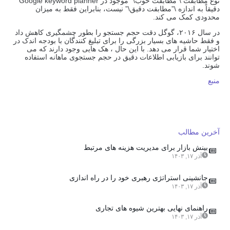
نوع مطابقت \”مطابقت خوب\” موجود در Google keyword planner
دقیقاً به اندازه \”مطابقت دقیق\” نیست، بنابراین فقط به میزان
محدودی کمک می کند.
در سال ۲۰۱۶، گوگل دقت حجم جستجو را بطور چشمگیری کاهش داد
و فقط حاشیه های بسیار بزرگی را برای تبلیغ کنندگان با بودجه اندک در
اختیار شما قرار می دهد. با این حال ، هک هایی وجود دارند که می
توانند برای بازیابی اطلاعات دقیق در حجم جستجوی ماهانه استفاده
شوند.
منبع
آخرین مطالب
بینش بازار برای مدیریت هزینه های مرتبط
آذر ۱۷, ۱۴۰۳
جانشینی استراتژی رهبری خود را در راه اندازی
آذر ۱۷, ۱۴۰۳
راهنمای نهایی بهترین شیوه های تجاری
آذر ۱۷, ۱۴۰۳