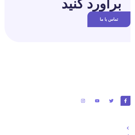
برآورد کنید
تماس با ما
برای تغییر این متن بر روی دکمه ویرایش کلیک کنید. لورم ایپسوم متن
ساختگی با تولید سادگی نامفهوم از صنعت چاپ و با استفاده از طراحان
گرافیک است.
خدمات
طراحی سایت