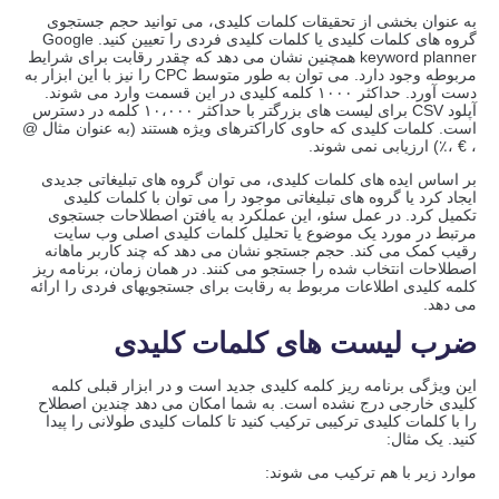
به عنوان بخشی از تحقیقات کلمات کلیدی، می توانید حجم جستجوی
گروه های کلمات کلیدی یا کلمات کلیدی فردی را تعیین کنید. Google
keyword planner همچنین نشان می دهد که چقدر رقابت برای شرایط
مربوطه وجود دارد. می توان به طور متوسط ​​CPC را نیز با این ابزار به
دست آورد. حداکثر ۱۰۰۰ کلمه کلیدی در این قسمت وارد می شوند.
آپلود CSV برای لیست های بزرگتر با حداکثر ۱۰،۰۰۰ کلمه در دسترس
است. کلمات کلیدی که حاوی کاراکترهای ویژه هستند (به عنوان مثال @
، € ،٪) ارزیابی نمی شوند.
بر اساس ایده های کلمات کلیدی، می توان گروه های تبلیغاتی جدیدی
ایجاد کرد یا گروه های تبلیغاتی موجود را می توان با کلمات کلیدی
تکمیل کرد. در عمل سئو، این عملکرد به یافتن اصطلاحات جستجوی
مرتبط در مورد یک موضوع یا تحلیل کلمات کلیدی اصلی وب سایت
رقیب کمک می کند. حجم جستجو نشان می دهد که چند کاربر ماهانه
اصطلاحات انتخاب شده را جستجو می کنند. در همان زمان، برنامه ریز
کلمه کلیدی اطلاعات مربوط به رقابت برای جستجویهای فردی را ارائه
می دهد.
ضرب لیست های کلمات کلیدی
این ویژگی برنامه ریز کلمه کلیدی جدید است و در ابزار قبلی کلمه
کلیدی خارجی درج نشده است. به شما امکان می دهد چندین اصطلاح
را با کلمات کلیدی ترکیبی ترکیب کنید تا کلمات کلیدی طولانی را پیدا
کنید. یک مثال:
موارد زیر با هم ترکیب می شوند: