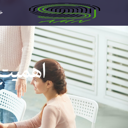
خا
اهمیت ا
ک