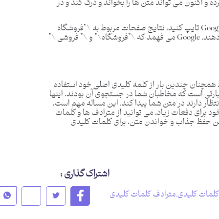
ده و اکنون می تواند متن ها را بخواند و درک کند و در
به عنوان مثال، اگر \”فروشگاه شیرینی جذاب\” را در Google تایپ کنید، نتایج صفحات مربوط به \”فروشگاه
شیرینی\” و همچنین \”شیرینی فروشی\” را نشان می دهند. Google می فهمد که \”فروشگاه\” و \” فروشی \”
 همچنان چندین بار از کلمه کلیدی اصلی خود استفاده
بارتی است که مخاطبان شما در جستجوی آن بودند. اینها
نتظار دارند در متن شما پیدا کند. این مساله مهم است،
خود برای دفعات زیاد، می توانید از مترادف ها و کلمات
ضمن حفظ جذاب و خواندن متن، برای کلمات کلیدی
اشتراک گذاری :
کلمات کلیدی
,
مترادف کلمات کلیدی