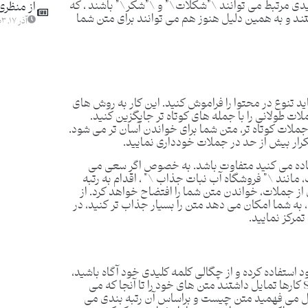
یدی مرتبط می توانند \”شکلات\” و \”شکر\” باشند ، که
از منظری
تند و به همین دلیل هنوز هم می توانند برای متن شما
آذر ۱۷, ۱۴۰۳
ید تنوع در محتوا را فراموش کنید. این کار به روش های
ات طولانی را با جمله های کوتاه تر جایگزین کنید.
جملات کوتاه تر، متن شما برای خواندن آسان تر می شود.
تکرار بیش از حد در جملات خودداری نمایید.
فاده می کنید متفاوت باشد. به خصوص اگر سعی می
مانند \” فروشگاه آب نبات جذاب \” ، اقدام به رتبه
 از جملات، خواندن متن شما را افتضاح خواهد کرد. از
، به شما امکان می دهد متن را بسیار جذاب تر کنید، در
مرکز نمایید.
 استفاده کرده و از چگالی کلمه کلیدی خود آگاه باشید،
اما نباید بیش از حد از آن استفاده نمایید. در قدیم، SEO کارها تمایل داشتند متن های خود را تا آنجا که می
وگل می فهمید متن چیست و براساس آن رتبه بندی می