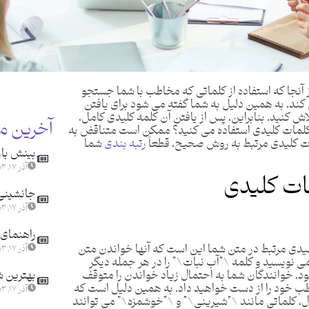
آنجا که استفاده از کلماتی که مخاطب با شما جستجو
د. به همین دلیل به شما گفته می شود برای یافتن
کنید. بنابراین، پس از یافتن آن کلمه کلیدی کامل،
آخرین م
رادف کلمات کلیدی استفاده می کنید؟ ممکن است متناقض به
مات کلیدی مرتبط به روش صحیح، قطعاً
رتبه بندی
شما
بینش باز
آذر ۱۷, ۱۴۰۳
مات کلیدی
جانشینی ا
آذر ۱۷, ۱۴۰۳
راهنمای 
لیدی مرتبط در متن شما این است که آنها خواندن متن
آذر ۱۷, ۱۴۰۳
می نویسید و کلمه \”آب نبات\” را در هر جمله دیگر
د. خوانندگان شما به احتمال زیاد خواندن را متوقف
بهترین ش
اطب خود را از دست خواهید داد. به همین دلیل است که
آذر ۱۷, ۱۴۰۳
ثال، کلماتی مانند \”شیرینی\” و \”خوشمزه\” می توانند