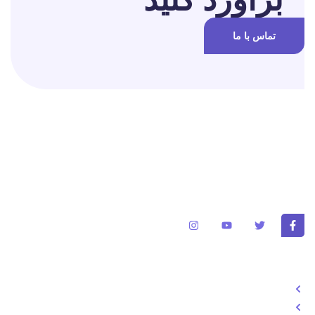
تماس با ما
برای تغییر این متن بر روی دکمه ویرایش کلیک کنید. لورم ایپسوم متن
ساختگی با تولید سادگی نامفهوم از صنعت چاپ و با استفاده از طراحان
گرافیک است.
خدمات
طراحی سایت
تولد محتوا