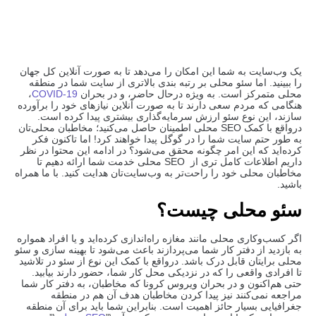
یک وب‌سایت به شما این امکان را می‌دهد تا به صورت آنلاین کل جهان
را ببینید. اما سئو محلی بر رتبه بندی بالاتری از سایت شما در منطقه
محلی متمرکز است. به ویژه درحال حاضر، و در بحران
COVID-19
،
هنگامی که مردم سعی دارند تا به صورت آنلاین نیازهای خود را برآورده
سازند، این نوع سئو ارزش سرمایه‌گذاری بیشتری پیدا کرده است.
درواقع با کمک SEO محلی اطمینان حاصل می‌کنید؛ مخاطبان محلی‌تان
به طور حتم سایت شما را در گوگل پیدا خواهند کرد! اما تاکنون فکر
کرده‌اید که این امر چگونه محقق می‌شود؟ در ادامه این محتوا در نظر
داریم اطلاعات کامل تری از SEO محلی خدمت شما ارائه دهیم تا
مخاطبان‌ محلی‌ خود را راحت‌تر به وب‌سایت‌تان هدایت کنید. با ما همراه
باشید.
سئو محلی چیست؟
اگر کسب‌وکاری محلی مانند مغازه راه‌اندازی کرده‌اید و یا افراد همواره
به بازدید از دفتر کار شما می‌پردازند باعث می‌شود تا بهینه سازی و سئو
محلی برایتان قابل درک باشد. درواقع با کمک این نوع از سئو در تلاشید
تا افرادی واقعی را که در نزدیکی محل کار شما، حضور دارند بیابید.
حتی هم‌اکنون و در بحران ویروس کرونا که مخاطبان، به دفتر کار شما
مراجعه نمی‌کنند نیز پیدا کردن مخاطبان هدف آن هم در منطقه
جغرافیایی بسیار حائز اهمیت است. بنابراین شما باید برای آن منطقه