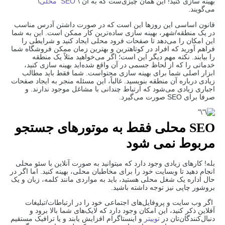
بهینه سازی کنید! این همان چیزی‌ست که به آن \”
SEO محلی
\”
می‌گویند.
قانون اساسی این روزها این است که در صورت داشتن آدرس مناسب
در یک منطقه/شهر، بهینه سازی ساده‌ترین کار ممکن است. این به شما
این امکان را می‌دهد تا صفحات فرود محلی ایجاد کنید و شرایطی را
فراهم آورید که افراد در کوتاهترین و بهترین زمان ممکن فروشگاه شما
را بیابند. نکته مهم دیگر این است؛ اگر می‌خواهید مثلاً یک منطقه
خدماتی را که از لحاظ جسمی در آن واقع شده‌اید بهینه سازی کنید،
ابزار اصلی شما برای بهینه سازی محتواست. شما فقط باید مطالب
زیادی درباره آن منطقه بنویسید. غالباً، این مسئله منجر به ایجاد صفحات
اجباری زیادی می‌شود که ارتباط چندانی با مشاغل موجود ندارند. و
صرفا برای SEO صورت می‌گیرد.
SEO
محلی فقط به موتورهای جستجو
مربوط نمی شود
بله! کارهای زیادی وجود دارد که میتوانید به صورت آنلاین با سئو محلی
انجام دهید تا وبسایت خود را برای مخاطبان محلی، بهینه کنید. اما اگر در
حال اداره یک شغل محلی هستید، باید به مواردی مانند کلمه، زبان و یک
بروشور چاپی نیز توجه داشته باشید.
اگر وب سایت و پروفایل‌های اجتماعی خود را در ارتباطات/تبلیغات
آفلاین ذکر کنید، این امکان وجود دارد که لایک‌های شما بالا برود و
دنبال‌کنندگان‌تان در
توییتر
و اینستاگرام افزایش یابند و یا ترافیک مستقیم