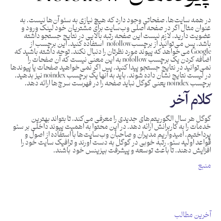
در همه سایت‌ها، صفحاتی وجود دارد که هیچ نیازی به سئو آن‌ها نیست. به
عنوان مثال اگر در صفحه اصلی وب‌سایت برای مشتریان خود لینک ورود و
عضویت دارید، لازم نیست این صفحه رتبه بالایی در نتایج جستجو داشته
باشد، پس می‌توانید از برچسبnofollow استفاده کنید. این برچسب از
Google می‌خواهد که پیوند مورد نظرتان را دنبال نکند. توجه داشته باشید که
اضافه کردن یک برچسب nofollow به این معنی نیست که آن صفحات را
نمی‌توانید در نتایج جستجو پیدا کنید. پس اگر نمی‌خواهید صفحات یا پیوندها
در لیست نتایج نشان داده شوند، باید به آنها یک برچسب noindex نیز بدهید.
برچسب noindex یعنی گوگل نباید صفحه را در فهرست سرچ‌ها ارائه دهد.
کلام آخر
گوگل هر سال الگوریتم‌های جدیدی را معرفی می‌کند، تا بتواند بهترین
خدمات را به کاربرانش ارائه دهد. در این محتوا به اهمیت پیوند داخلی بر سئو
پرداختیم. امیدواریم مدیران و صاحبان وب‌سایت‌ها با استفاده از اصول و
قواعد اولیه سئو، رتبه خوبی در گوگل به دست آورند و ترافیک سایت خود را
افزایش دهند، تا باعث توسعه و پیشرفت بیزینس‌ خود باشند.
منبع
آخرین مطالب