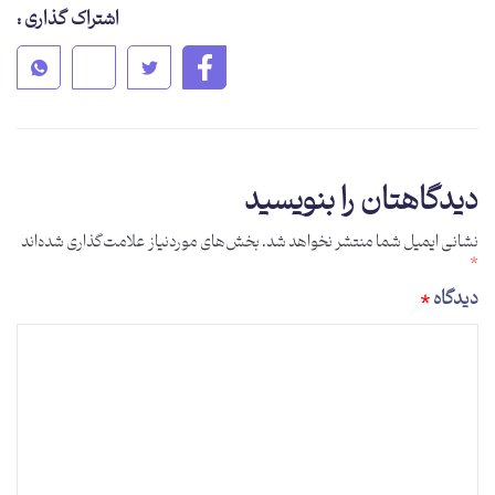
اشتراک گذاری :
دیدگاهتان را بنویسید
نشانی ایمیل شما منتشر نخواهد شد.
بخش‌های موردنیاز علامت‌گذاری شده‌اند
*
دیدگاه
*