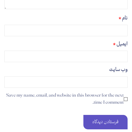
نام
*
ایمیل
*
وب‌ سایت
Save my name, email, and website in this browser for the next
time I comment.