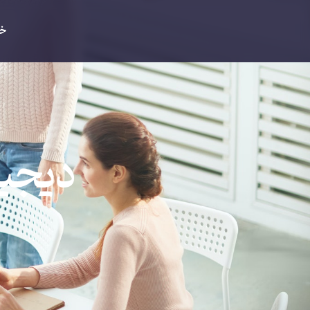
خا
دیجیت