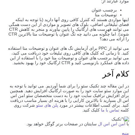
موارد عبارتند از:
برچسب عنوان
توضیحات متا
اینها مواردی هستند که کنترل کافی روی آنها دارید (با توجه به اینکه
فضای تبلیغاتی اضافی، بلوک ‌های تصویر و مواردی از این دست همگی
می ‌توانند فهرست‌ های ارگانیک را پایین بیاورند و منجر به کاهش CTR
شوند). اما چگونه می دانید چه تگ عنوان یا توضیحات متا بالاترین CTR
را ارائه می دهد؟
می ‌توانید از PPC برای آزمایش تگ ‌های عنوان و توضیحات متا استفاده
کنید. تا زمانی که کلیک های کافی روی تبلیغات خود دریافت می کنید،
می توانید برچسب های عنوان و توضیحات متا خود را با استفاده از این
داده های عملکرد بازنویسی کنید و CTR ارگانیک خود را بهبود بخشید.
کلام آخر
در این مقاله چند تکنیک سئو را برای شما آوردیم. می توانید با توجه به
این موارد سئو سایت خود را به صورت ارگانیک افزایش دهید. همچنین
برای افزایش ترافیک سایت خود را به دست متخصصان سئو امن اس
اس ال بسپارید تا بالاترین کارایی را با هزینه ای بسیار مناسب دریافت
کنید. برای کسب اطلاعات بیشتر در مورد
پلن های سئو
شرکت روی
کلمه
تماس با ما
کلیک کنید.
با
امن اس اس ال
سایتتان در صفحات برتر گوگل خواهد بود.
منبع