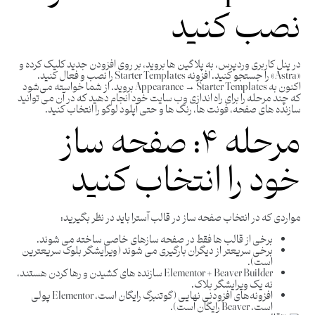
نصب کنید
در پنل کاربری وردپرس، به پلاگین ها بروید، بر روی افزودن جدید کلیک کرده و
«Astra» را جستجو کنید. افزونه Starter Templates را نصب و فعال کنید.
اکنون به Appearance → Starter Templates بروید. از شما خواسته می‌شود
که چند مرحله را برای راه‌ اندازی وب‌ سایت خود انجام دهید که در آن می ‌توانید
سازنده ‌های صفحه، فونت ‌ها، رنگ‌ ها و حتی آپلود لوگو را انتخاب کنید.
مرحله ۴: صفحه ساز
خود را انتخاب کنید
مواردی که در انتخاب صفحه ساز در قالب آسترا باید در نظر بگیرید:
برخی از قالب ها فقط در صفحه سازهای خاصی ساخته می شوند.
برخی سریعتر از دیگران بارگیری می شوند (ویرایشگر بلوک سریعترین
است).
Elementor + Beaver Builder سازنده های کشیدن و رها کردن هستند،
نه یک ویرایشگر بلاک.
افزونه‌های افزودنی نهایی (گوتنبرگ رایگان است، Elementor پولی
است، Beaver رایگان است).