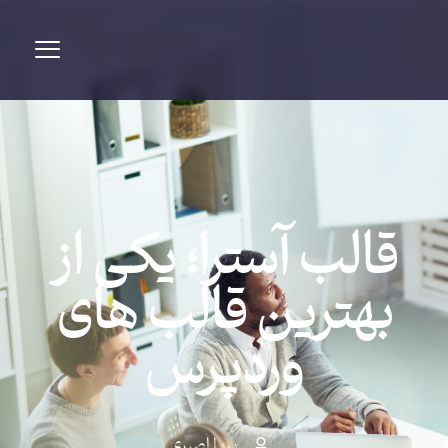
قالب آسترا؛ یکی از
بهترین قالب های
وردپرس
پریا اصبری