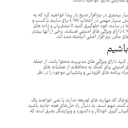
ع و سفارشی سازی خواهید داشت.
 بیشتری در نرم‌افزار منبع باز پیدا خواهید کرد که به
شما امکان دسترسی به تمام موارد را می‌دهد. امنیت بخش بسیار مهمی در انتخاب CMS برای سایت یا کسب و
ا در سایت خود جلوگیری کنید تا مشتریان و داده های
خود را ایمن نگه دارید. در حالی که همه سیستم‌های CMS دارای ویژگی‌ های امنیتی هستند، برخی از آنها بیشتر
باشید هر CMSی که انتخاب می ‌کنید دارای ویژگی ‌های مدیریت محتوا باشد، از جمله
ای امنیتی برای کمک به محافظت از عملیات‌ های
کاربران جلویی. عملکرد اصلی یک CMS به همراه برنامه های افزودنی و پشتیبانی موجود را در نظر
احبان مشاغل کوچک که مهارت های توسعه ندارند یا نمی خواهند یک
کنند، مهم است. به دنبال راه‌ حل‌های همه‌ جانبه باشید
پشتیبان ‌گیری خودکار و داشبورد و ویرایشگر بصری است که