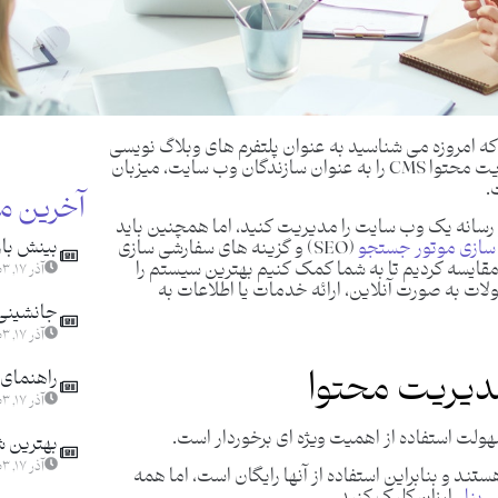
اری از سیستم های نرم افزار مدیریت محتوا (CMS) که امروزه می شناسید به عنوان پلتفرم های وبلاگ نویسی
ساده شروع به کار کرده اند. اکنون، بهترین سامانه مدیریت محتوا CMS را به عنوان سازندگان وب سایت، میزبان
.
آخرین م
وا و رسانه یک وب سایت را مدیریت کنید، اما همچنین باید
بینش باز
ه سازی موتور جستجو
(SEO) و گزینه های سفارشی سازی
 را مقایسه کردیم تا به شما کمک کنیم بهترین سیستم را
آذر ۱۷, ۱۴۰۳
ت به صورت آنلاین، ارائه خدمات یا اطلاعات به
جانشینی ا
آذر ۱۷, ۱۴۰۳
مدیریت محتوا
راهنمای 
آذر ۱۷, ۱۴۰۳
لت استفاده از اهمیت ویژه ای برخوردار است.
بهترین ش
آذر ۱۷, ۱۴۰۳
زار منبع باز هستند و بنابراین استفاده از آنها رایگان است، اما همه
 پنل
ارزان
کلیک کنید.