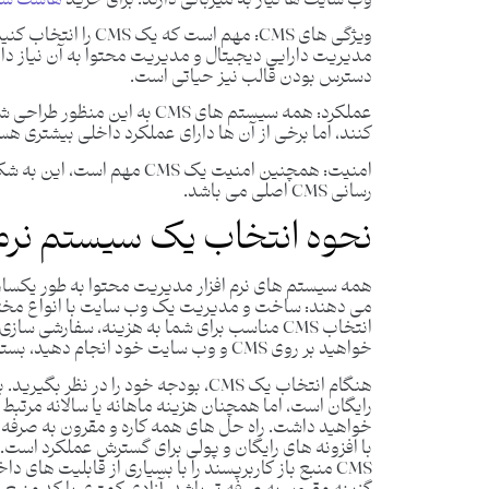
ویژگی های
CMS
:
مهم است که یک CMS
مدیریت دارایی دیجیتال و مدیریت محتوا به آن نیاز داری
دسترس بودن قالب نیز حیاتی است.
عملکرد:
همه سیستم‌ های CMS به این م
کنند، اما برخی از آن ‌ها دارای عملکرد داخلی بیشتری هس
امنیت:
رسانی CMS اصلی می باشد.
نحوه انتخاب یک سیستم نرم 
همه سیستم‌ های نرم ‌افزار مدیریت محتوا به طور یکسان ا
می ‌دهند: ساخت و مدیریت یک وب‌ سایت با انواع مختلف م
انتخاب CMS مناسب برای شما به هزینه، سفارش
خواهید بر روی CMS و وب سایت خود انجام دهید، بستگی دارد.
هنگام انتخاب یک CMS، بودجه خود را در نظ
رایگان است، اما همچنان هزینه ماهانه یا سالانه مرتبط ب
خواهید داشت. راه حل های همه کاره و مقرون به صرفه وج
با افزونه های رایگان و پولی برای گسترش عملکرد است.
CMS منبع باز کاربرپسند را با بسیاری از قابلیت‌ های 