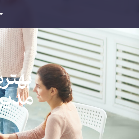
خا
بهتری
مدیریت 