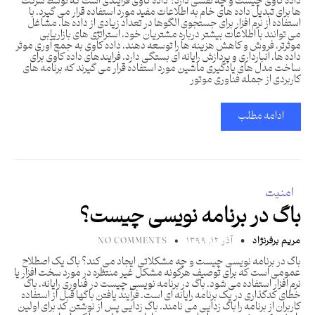
داده کاوی چیست و چه نقشی دارد؟ داده کاوی فرایندی است که توسط شرکت
ها برای تبدیل داده های خام به اطلاعات مفید مورد استفاده قرار می گیرد. با
استفاده از نرم افزار برای جستجوی الگوها در تعداد زیادی از داده ها، مشاغل
می توانند با اطلاعات بیشتر درباره مشتریان خود، استراتژی های بازاریابی
موثرتر، فروش و کاهش هزینه ها را توسعه دهند. داده کاوی به جمع آوری موثر
داده ها، انبارداری و پردازش رایانه ای بستگی دارد. فرایندهای داده کاوی برای
ساخت مدل های یادگیری ماشین مورد استفاده قرار می گیرند که برنامه های
کاربردی از جمله فناوری موتور
ادامه مطلب
امنیت
باگ در برنامه نویسی چیست؟
مریم برفرنژاد
آذر ۱۲, ۱۳۹۹
NO COMMENTS
باگ در برنامه نویسی چیست و چه مشکلاتی ایجاد می کند؟ باگ یک اصطلاح
عمومی است که برای توصیف هرگونه مشکل غیر منتظره در مورد سخت افزار یا
نرم افزار استفاده می شود. باگ در برنامه نویسی چیست در فناوری رایانه، باگ
خطای کدگذاری در یک برنامه رایانه ای است. فرآیند یافتن باگها قبل از استفاده
کاربران از برنامه را باگ زدایی می نامند. باگ زدایی پس از نوشتن کد برای اولین