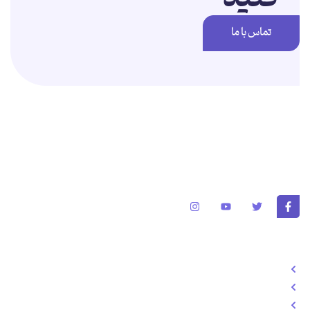
تماس با ما
برای تغییر این متن بر روی دکمه ویرایش کلیک کنید. لورم ایپسوم متن ساختگی
با تولید سادگی نامفهوم از صنعت چاپ و با استفاده از طراحان گرافیک است.
خدمات
طراحی سایت
تولد محتوا
سئو سایت