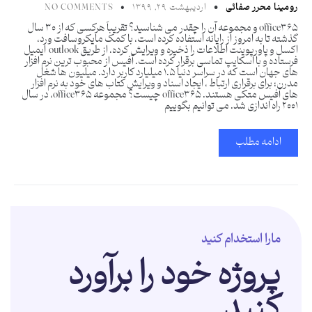
رومینا محرر صفائی
اردیبهشت ۲۹, ۱۳۹۹
NO COMMENTS
office365 و مجموعه آن را چقدر می شناسید؟ تقریباً هرکسی که از ۳۰ سال
گذشته تا به امروز از رایانه استفاده کرده است، با کمک مایکروسافت ورد،
اکسل و پاورپوینت اطلاعات را ذخیره و ویرایش کرده، از طریق outlook ایمیل
فرستاده و با اسکایپ تماسی برقرار کرده است. آفیس از محبوب ترین نرم افزار
های جهان است که در سراسر دنیا ۱.۵ میلیارد کاربر دارد. میلیون ها شغل
مدرن؛ برای برقراری ارتباط ، ایجاد اسناد و ویرایش کتاب های خود به نرم افزار
های آفیس متکی هستند. office365 چیست؟ مجموعه office365، در سال
۲۰۰۱ راه اندازی شد. می توانیم بگوییم
ادامه مطلب
مارا استخدام کنید
پروژه خود را برآورد
کنید