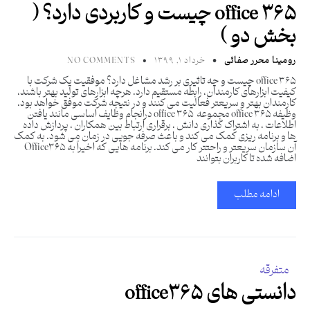
office 365 چیست و کاربردی دارد؟ (
بخش دو )
رومینا محرر صفائی
خرداد ۱, ۱۳۹۹
NO COMMENTS
office 365 چیست و چه تاثیری بر رشد مشاغل دارد؟ موفقیت یک شرکت با
کیفیت ابزارهای کارمندان، رابطه مستقیم دارد. هرچه ابزارهای تولید بهتر باشند،
کارمندان بهتر و سریعتر فعالیت می کنند و در نتیجه شرکت موفق خواهد بود.
وظیفه office 365 مجموعه office 365 درانجام وظایف اساسی مانند یافتن
اطلاعات ، به اشتراک گذاری دانش ، برقراری ارتباط بین همکاران ، پردازش داده
ها و برنامه ریزی کمک می کند و باعث صرفه جویی در زمان می شود. به کمک
آن سازمان سریعتر و راحتتر کار می کند. برنامه هایی که اخیراً به Office365
اضافه شده تا کاربران بتوانند
ادامه مطلب
متفرقه
دانستی های office365