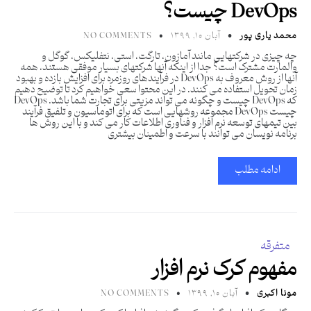
DevOps چیست؟
محمد یاری پور
آبان ۱۰, ۱۳۹۹
NO COMMENTS
چه چیزی در شرکتهایی مانند آمازون، تارگت، استی، نتفلیکس، گوگل و
والمارت مشترک است؟ جدا از اینکه آنها شرکتهای بسیار موفقی هستند، همه
آنها از روش معروف به DevOps در فرآیندهای روزمره برای افزایش بازده و بهبود
زمان تحویل استفاده می کنند. در این محتوا سعی خواهیم کرد تا توضیح دهیم
که DevOps چیست و چگونه می تواند مزیتی برای تجارت شما باشد. DevOps
چیست DevOps مجموعه روشهایی است که برای اتوماسیون و تلفیق فرآیند
بین تیمهای توسعه نرم افزار و فناوری اطلاعات کار می کند و با این روش ها
برنامه نویسان می توانند با سرعت و اطمینان بیشتری
ادامه مطلب
متفرقه
مفهوم کرک نرم افزار
مونا اکبری
آبان ۱۰, ۱۳۹۹
NO COMMENTS