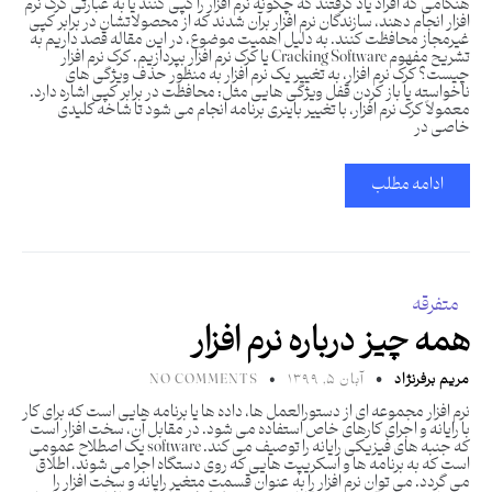
هنگامی که افراد یاد گرفتند که چگونه نرم افزار را کپی کنند یا به عبارتی کرک نرم
افزار انجام دهند، سازندگان نرم افزار برآن شدند که از محصولاتشان در برابر کپی
غیرمجاز محافظت کنند. به دلیل اهمیت موضوع، در این مقاله قصد داریم به
تشریح مفهوم Cracking Software یا کرک نرم افزار بپردازیم. کرک نرم افزار
چیست؟ کرک نرم افزار، به تغییر یک نرم افزار به منظور حذف ویژگی های
ناخواسته یا باز کردن قفل ویژگی هایی مثل: محافظت در برابر کپی اشاره دارد.
معمولاً کرک نرم افزار، با تغییر باینری برنامه انجام می شود تا شاخه کلیدی
خاصی در
ادامه مطلب
متفرقه
همه چیز درباره نرم افزار
مریم برفرنژاد
آبان ۵, ۱۳۹۹
NO COMMENTS
نرم افزار مجموعه ای از دستورالعمل ها، داده ها یا برنامه هایی است که برای کار
با رایانه و اجرای کارهای خاص استفاده می شود. در مقابل آن، سخت افزار است
که جنبه های فیزیکی رایانه را توصیف می کند. software یک اصطلاح عمومی
است که به برنامه ها و اسکریپت هایی که روی دستگاه اجرا می شوند، اطلاق
می گردد. می توان نرم افزار را به عنوان قسمت متغیر رایانه و سخت افزار را